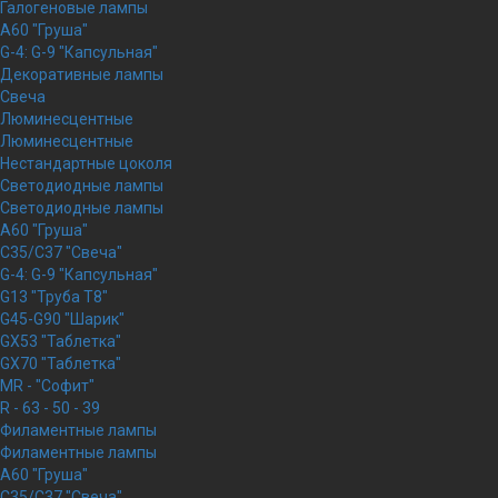
Галогеновые лампы
A60 "Груша"
G-4: G-9 "Капсульная"
Декоративные лампы
Свеча
Люминесцентные
Люминесцентные
Нестандартные цоколя
Светодиодные лампы
Светодиодные лампы
A60 "Груша"
C35/C37 "Свеча"
G-4: G-9 "Капсульная"
G13 "Труба Т8"
G45-G90 "Шарик"
GX53 "Таблетка"
GX70 "Таблетка"
MR - "Софит"
R - 63 - 50 - 39
Филаментные лампы
Филаментные лампы
A60 "Груша"
C35/C37 "Свеча"