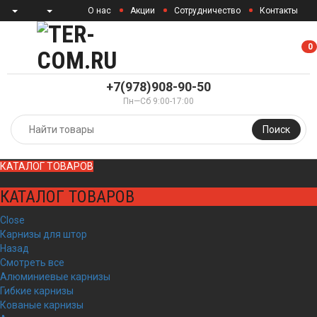
О нас
Акции
Сотрудничество
Контакты
0
0
+7(978)908-90-50
Пн—Сб 9:00-17:00
Поиск
КАТАЛОГ ТОВАРОВ
КАТАЛОГ ТОВАРОВ
Close
Карнизы для штор
Назад
Смотреть все
Алюминиевые карнизы
Гибкие карнизы
Кованые карнизы