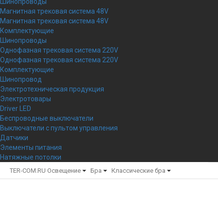
Шинопроводы
Магнитная трековая система 48V
Магнитная трековая система 48V
Комплектующие
Шинопроводы
Однофазная трековая система 220V
Однофазная трековая система 220V
Комплектующие
Шинопровод
Электротехническая продукция
Электротовары
Driver LED
Беспроводные выключатели
Выключатели с пультом управления
Датчики
Элементы питания
Натяжные потолки
TER-COM.RU
Освещение
Бра
Классические бра