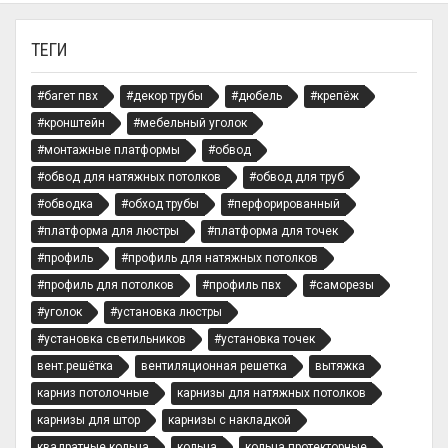
ТЕГИ
#багет пвх
#декор трубы
#дюбель
#крепёж
#кронштейн
#мебельный уголок
#монтажные платформы
#обвод
#обвод для натяжных потолков
#обвод для труб
#обводка
#обход трубы
#перфорированный
#платформа для люстры
#платформа для точек
#профиль
#профиль для натяжных потолков
#профиль для потолков
#профиль пвх
#саморезы
#уголок
#установка люстры
#установка светильников
#установка точек
вент.решётка
вентиляционная решетка
вытяжка
карниз потолочные
карнизы для натяжных потолков
карнизы для штор
карнизы с накладкой
квадратные кольца
кольца
кольца протекторные