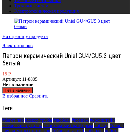
Точечные светильники
Трековые системы
Электротехническая продукция
На страницу продукта
Электротовары
Патрон керамический Uniel GU4/GU5.3 цвет
белый
15
Р
Артикул: 11-8805
Нет в наличии
Нет в наличии
В избранное
Сравнить
Теги
#багет пвх
#декор трубы
#дюбель
#крепёж
#кронштейн
#мебельный уголок
#монтажные платформы
#обвод
#обвод
для натяжных потолков
#обвод для труб
#обводка
#обход