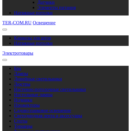
Датчики
Элементы питания
Натяжные потолки
TER-COM.RU
Освещение
Карнизы для штор
Натяжные потолки
Электротовары
Бра
Лампы
Линейные светильники
Люстры
Настенно-потолочные светильники
Настольные лампы
Ночники
Прожекторы
Садово-парковое освещение
Светодиодная лента и аксессуары
Споты
Торшеры