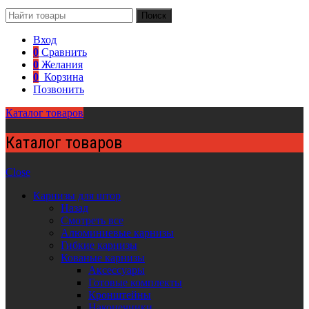
Поиск
Вход
0
Сравнить
0
Желания
0
Корзина
Позвонить
Каталог товаров
Каталог товаров
Close
Карнизы для штор
Назад
Смотреть все
Алюминиевые карнизы
Гибкие карнизы
Кованые карнизы
Аксессуары
Готовые комплекты
Кронштейны
Наконечники