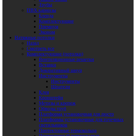
Трубы
ПВХ карнизы
Бленда
Комплектующие
Премиум
Эконом
Натяжные потолки
Назад
Смотреть все
Комплектующие (потолки)
Вентиляционные решетки
Вставки
Декоративный шнур
Инструменты
Инструменты
Шпатели
Клея
Кронштейн
Метизы и крепеж
Обводы труб
Платформа установочная для люстр
Платформы установочные для точечных
светильников
Протекторные термокольца
Протекторный термоквадрат