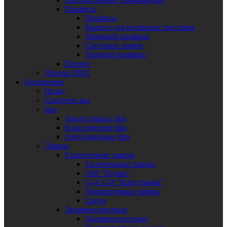
Профиль
Профиль
Карниз для натяжных потолков
Парящий профиль
Световые линии
Теневой профиль
Прочее
Пленка ПВХ
Освещение
Назад
Смотреть все
Бра
Аксессуары к бра
Классические бра
Светодиодные бра
Лампы
Галогеновые лампы
Галогеновые лампы
A60 "Груша"
G-4: G-9 "Капсульная"
Декоративные лампы
Свеча
Люминесцентные
Люминесцентные