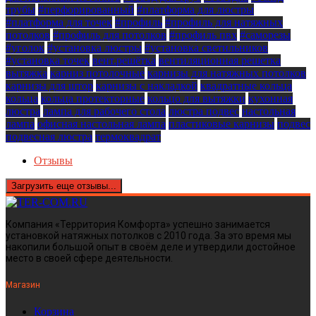
трубы
#перфорированный
#платформа для люстры
#платформа для точек
#профиль
#профиль для натяжных
потолков
#профиль для потолков
#профиль пвх
#саморезы
#уголок
#установка люстры
#установка светильников
#установка точек
вент.решётка
вентиляционная решетка
вытяжка
карниз потолочные
карнизы для натяжных потолков
карнизы для штор
карнизы с накладкой
квадратные кольца
кольца
кольца протекторные
кольцо для вытяжки
кухонная
люстра
лампа для рабочего стола
люстра подвес
настольная
лампа
офисная настольная лампа
пластиковые карнизы
подвес
подвесная люстра
термоквадрат
Отзывы
Загрузить еще отзывы...
Компания «Территория Комфорта» успешно занимается
установкой натяжных потолков с 2010 года. За это время мы
накопили большой опыт в своём деле и утвердили достойное
место в своей сфере деятельности.
Магазин
Корзина