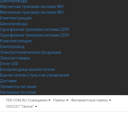
Шинопроводы
Магнитная трековая система 48V
Магнитная трековая система 48V
Комплектующие
Шинопроводы
Однофазная трековая система 220V
Однофазная трековая система 220V
Комплектующие
Шинопровод
Электротехническая продукция
Электротовары
Driver LED
Беспроводные выключатели
Выключатели с пультом управления
Датчики
Элементы питания
Натяжные потолки
TER-COM.RU
Освещение
Лампы
Филаментные лампы
C35/C37 "Свеча"