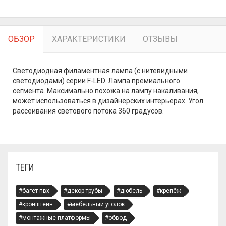
ОБЗОР
ХАРАКТЕРИСТИКИ
ОТЗЫВЫ
Светодиодная филаментная лампа (с нитевидными
светодиодами) серии F-LED. Лампа премиального
сегмента. Максимально похожа на лампу накаливания,
может использоваться в дизайнерских интерьерах. Угол
рассеивания светового потока 360 градусов.
ТЕГИ
#багет пвх
#декор трубы
#дюбель
#крепёж
#кронштейн
#мебельный уголок
#монтажные платформы
#обвод