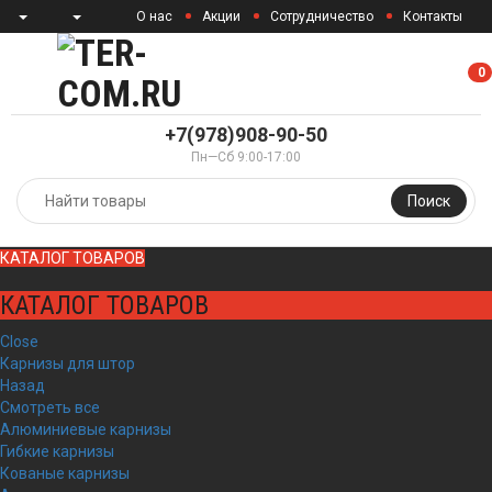
О нас
Акции
Сотрудничество
Контакты
0
0
+7(978)908-90-50
Пн—Сб 9:00-17:00
Поиск
КАТАЛОГ ТОВАРОВ
КАТАЛОГ ТОВАРОВ
Close
Карнизы для штор
Назад
Смотреть все
Алюминиевые карнизы
Гибкие карнизы
Кованые карнизы