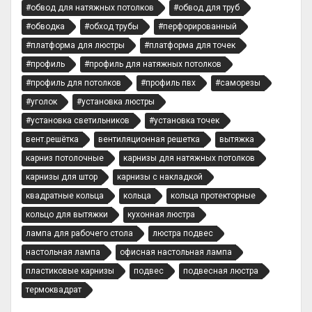
#обвод для натяжных потолков
#обвод для труб
#обводка
#обход трубы
#перфорированный
#платформа для люстры
#платформа для точек
#профиль
#профиль для натяжных потолков
#профиль для потолков
#профиль пвх
#саморезы
#уголок
#установка люстры
#установка светильников
#установка точек
вент.решётка
вентиляционная решетка
вытяжка
карниз потолочные
карнизы для натяжных потолков
карнизы для штор
карнизы с накладкой
квадратные кольца
кольца
кольца протекторные
кольцо для вытяжки
кухонная люстра
лампа для рабочего стола
люстра подвес
настольная лампа
офисная настольная лампа
пластиковые карнизы
подвес
подвесная люстра
термоквадрат