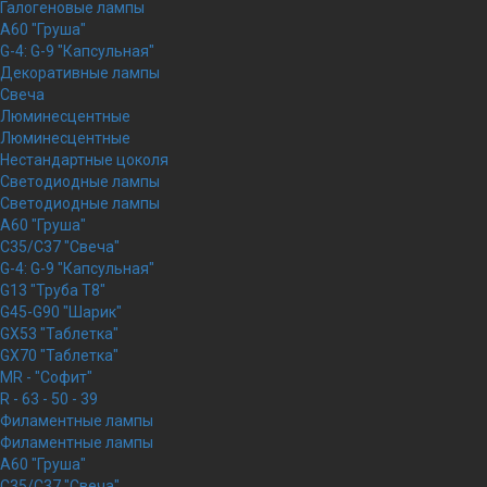
Галогеновые лампы
A60 "Груша"
G-4: G-9 "Капсульная"
Декоративные лампы
Свеча
Люминесцентные
Люминесцентные
Нестандартные цоколя
Светодиодные лампы
Светодиодные лампы
A60 "Груша"
C35/C37 "Свеча"
G-4: G-9 "Капсульная"
G13 "Труба Т8"
G45-G90 "Шарик"
GX53 "Таблетка"
GX70 "Таблетка"
MR - "Софит"
R - 63 - 50 - 39
Филаментные лампы
Филаментные лампы
A60 "Груша"
C35/C37 "Свеча"