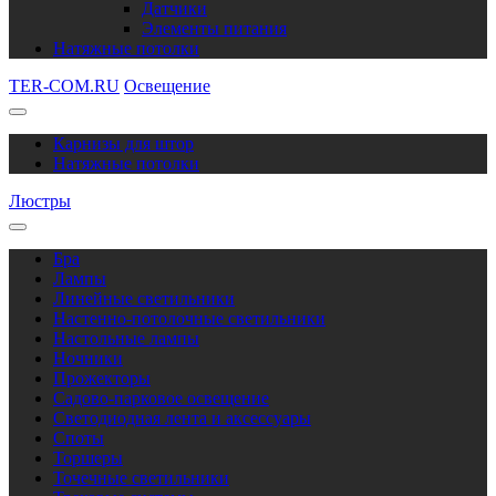
Датчики
Элементы питания
Натяжные потолки
TER-COM.RU
Освещение
Карнизы для штор
Натяжные потолки
Люстры
Бра
Лампы
Линейные светильники
Настенно-потолочные светильники
Настольные лампы
Ночники
Прожекторы
Садово-парковое освещение
Светодиодная лента и аксессуары
Споты
Торшеры
Точечные светильники