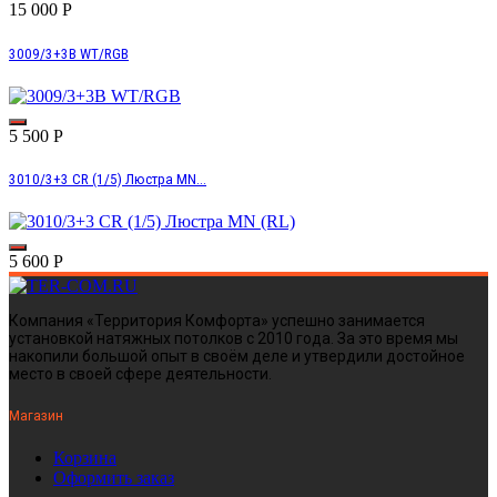
15 000
Р
3009/3+3B WT/RGB
5 500
Р
3010/3+3 CR (1/5) Люстра MN...
5 600
Р
Компания «Территория Комфорта» успешно занимается
установкой натяжных потолков с 2010 года. За это время мы
накопили большой опыт в своём деле и утвердили достойное
место в своей сфере деятельности.
Магазин
Корзина
Оформить заказ