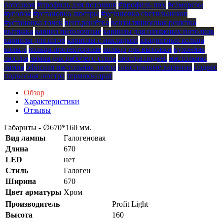
потолков
#профиль для потолков
#профиль пвх
#саморезы
#уголок
#установка люстры
#установка светильников
#установка точек
вент.решётка
вентиляционная решетка
вытяжка
карниз потолочные
карнизы для натяжных потолков
карнизы для штор
карнизы с накладкой
квадратные кольца
кольца
кольца протекторные
кольцо для вытяжки
кухонная
люстра
лампа для рабочего стола
люстра подвес
настольная
лампа
офисная настольная лампа
пластиковые карнизы
подвес
подвесная люстра
термоквадрат
Обзор
Характеристики
Отзывы
Габариты - ∅670*160 мм.
Вид лампы
Галогеновая
Длина
670
LED
нет
Стиль
Галоген
Ширина
670
Цвет арматуры
Хром
Производитель
Profit Light
Высота
160