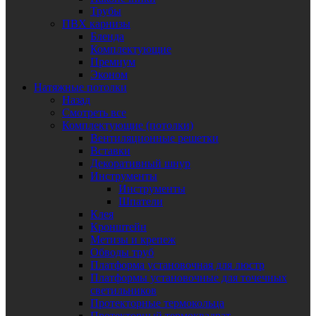
Трубы
ПВХ карнизы
Бленда
Комплектующие
Премиум
Эконом
Натяжные потолки
Назад
Смотреть все
Комплектующие (потолки)
Вентиляционные решетки
Вставки
Декоративный шнур
Инструменты
Инструменты
Шпатели
Клея
Кронштейн
Метизы и крепеж
Обводы труб
Платформа установочная для люстр
Платформы установочные для точечных
светильников
Протекторные термокольца
Протекторный термоквадрат