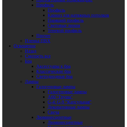
Профиль
Профиль
Карниз для натяжных потолков
Парящий профиль
Световые линии
Теневой профиль
Прочее
Пленка ПВХ
Освещение
Назад
Смотреть все
Бра
Аксессуары к бра
Классические бра
Светодиодные бра
Лампы
Галогеновые лампы
Галогеновые лампы
A60 "Груша"
G-4: G-9 "Капсульная"
Декоративные лампы
Свеча
Люминесцентные
Люминесцентные