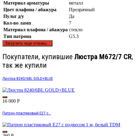
Материал арматуры
металл
Цвет плафона / абажура
Прозрачный
Пульт д/у
Да
Кол-во ламп
7
Материал плафона / абажура
стекло
Тип патрона
G5.3
Загрузить еще отзывы...
Покупатели, купившие
Люстра M672/7 CR
,
так же купили
Люстра 8240/6BL GOLD+BLUE
16 000
Р
Патрон пластиковый Е27 с...
260
Р