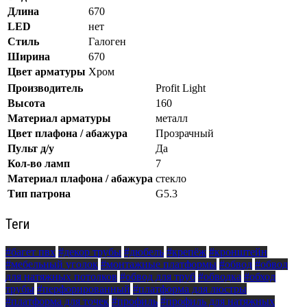
Длина
670
LED
нет
Стиль
Галоген
Ширина
670
Цвет арматуры
Хром
Производитель
Profit Light
Высота
160
Материал арматуры
металл
Цвет плафона / абажура
Прозрачный
Пульт д/у
Да
Кол-во ламп
7
Материал плафона / абажура
стекло
Тип патрона
G5.3
Теги
#багет пвх
#декор трубы
#дюбель
#крепёж
#кронштейн
#мебельный уголок
#монтажные платформы
#обвод
#обвод
для натяжных потолков
#обвод для труб
#обводка
#обход
трубы
#перфорированный
#платформа для люстры
#платформа для точек
#профиль
#профиль для натяжных