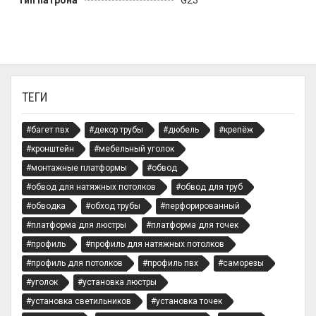
Тип патрона
G23
ТЕГИ
#багет пвх
#декор трубы
#дюбель
#крепёж
#кронштейн
#мебельный уголок
#монтажные платформы
#обвод
#обвод для натяжных потолков
#обвод для труб
#обводка
#обход трубы
#перфорированный
#платформа для люстры
#платформа для точек
#профиль
#профиль для натяжных потолков
#профиль для потолков
#профиль пвх
#саморезы
#уголок
#установка люстры
#установка светильников
#установка точек