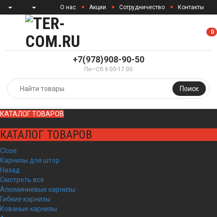
О нас
Акции
Сотрудничество
Контакты
0
0
+7(978)908-90-50
Пн—Сб 9:00-17:00
Поиск
КАТАЛОГ ТОВАРОВ
КАТАЛОГ ТОВАРОВ
Close
Карнизы для штор
Назад
Смотреть все
Алюминиевые карнизы
Гибкие карнизы
Кованые карнизы