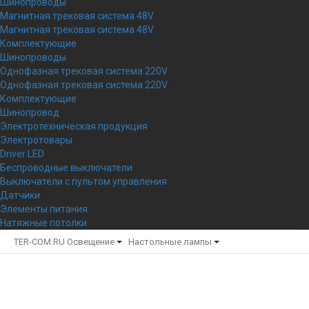
Шинопроводы
Магнитная трековая система 48V
Магнитная трековая система 48V
Комплектующие
Шинопроводы
Однофазная трековая система 220V
Однофазная трековая система 220V
Комплектующие
Шинопровод
Электротехническая продукция
Электротовары
Driver LED
Беспроводные выключатели
Выключатели с пультом управления
Датчики
Элементы питания
Натяжные потолки
TER-COM.RU
Освещение
Настольные лампы