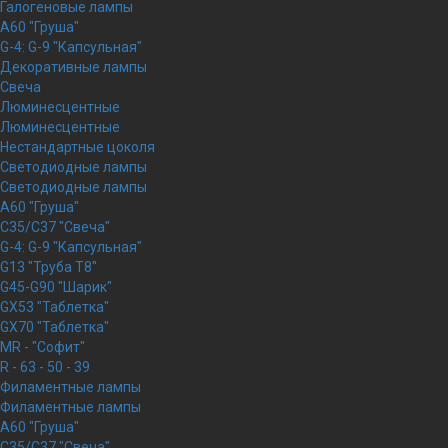
Галогеновые лампы
A60 "Груша"
G-4: G-9 "Капсульная"
Декоративные лампы
Свеча
Люминесцентные
Люминесцентные
Нестандартные цоколя
Светодиодные лампы
Светодиодные лампы
A60 "Груша"
C35/C37 "Свеча"
G-4: G-9 "Капсульная"
G13 "Труба Т8"
G45-G90 "Шарик"
GX53 "Таблетка"
GX70 "Таблетка"
MR - "Софит"
R - 63 - 50 - 39
Филаментные лампы
Филаментные лампы
A60 "Груша"
C35/C37 "Свеча"