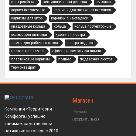
вент.решётка
вентиляционная решетка
вытяжка
карниз потолочные
карнизы для натяжных потолков
карнизы для штор
карнизы с накладкой
квадратные кольца
кольца
кольца протекторные
кольцо для вытяжки
кухонная люстра
лампа для рабочего стола
люстра подвес
настольная лампа
офисная настольная лампа
пластиковые карнизы
подвес
подвесная люстра
термоквадрат
Магазин
Компания «Территория
Корзина
Комфорта» успешно
Оформить заказ
занимается установкой
натяжных потолков с 2010