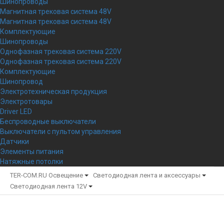
Шинопроводы
Магнитная трековая система 48V
Магнитная трековая система 48V
Комплектующие
Шинопроводы
Однофазная трековая система 220V
Однофазная трековая система 220V
Комплектующие
Шинопровод
Электротехническая продукция
Электротовары
Driver LED
Беспроводные выключатели
Выключатели с пультом управления
Датчики
Элементы питания
Натяжные потолки
TER-COM.RU
Освещение
Светодиодная лента и аксессуары
Светодиодная лента 12V