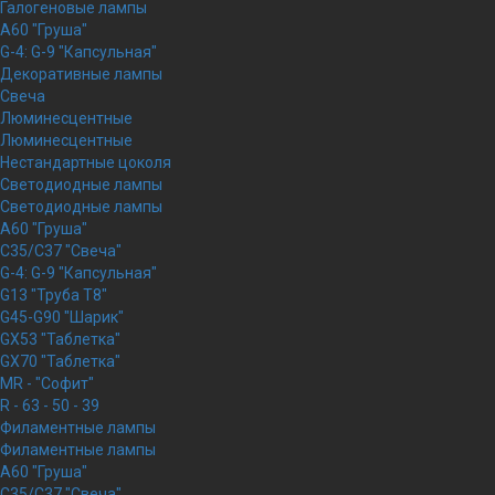
Галогеновые лампы
A60 "Груша"
G-4: G-9 "Капсульная"
Декоративные лампы
Свеча
Люминесцентные
Люминесцентные
Нестандартные цоколя
Светодиодные лампы
Светодиодные лампы
A60 "Груша"
C35/C37 "Свеча"
G-4: G-9 "Капсульная"
G13 "Труба Т8"
G45-G90 "Шарик"
GX53 "Таблетка"
GX70 "Таблетка"
MR - "Софит"
R - 63 - 50 - 39
Филаментные лампы
Филаментные лампы
A60 "Груша"
C35/C37 "Свеча"