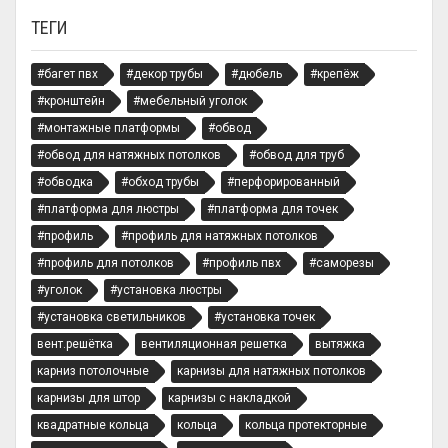
ТЕГИ
#багет пвх
#декор трубы
#дюбель
#крепёж
#кронштейн
#мебельный уголок
#монтажные платформы
#обвод
#обвод для натяжных потолков
#обвод для труб
#обводка
#обход трубы
#перфорированный
#платформа для люстры
#платформа для точек
#профиль
#профиль для натяжных потолков
#профиль для потолков
#профиль пвх
#саморезы
#уголок
#установка люстры
#установка светильников
#установка точек
вент.решётка
вентиляционная решетка
вытяжка
карниз потолочные
карнизы для натяжных потолков
карнизы для штор
карнизы с накладкой
квадратные кольца
кольца
кольца протекторные