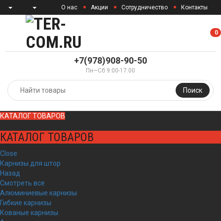
О нас
Акции
Сотрудничество
Контакты
0
0
+7(978)908-90-50
Пн—Сб 9:00-17:00
Поиск
КАТАЛОГ ТОВАРОВ
КАТАЛОГ ТОВАРОВ
Close
Карнизы для штор
Назад
Смотреть все
Алюминиевые карнизы
Гибкие карнизы
Кованые карнизы