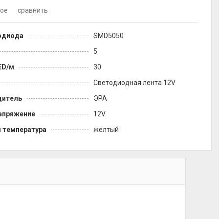
ное
сравнить
одиода
SMD5050
5
ED/м
30
Светодиодная лента 12V
дитель
ЭРА
апряжение
12V
 температура
желтый