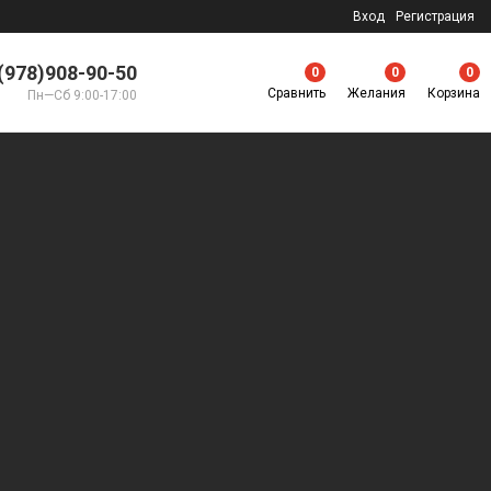
Вход
Регистрация
(978)908-90-50
0
0
0
Сравнить
Желания
Корзина
Пн—Сб 9:00-17:00