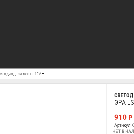
етодиодная лента 12V
СВЕТОД
ЭРА LS
910
Р
Артикул:
НЕТ В НА