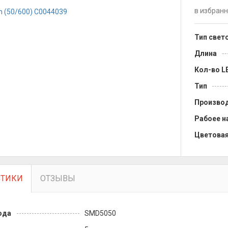
в избран
Тип свет
Длина
Кол-во L
Тип
Произво
Рабоее н
Цветовая
СТИКИ
ОТЗЫВЫ
ода
SMD5050