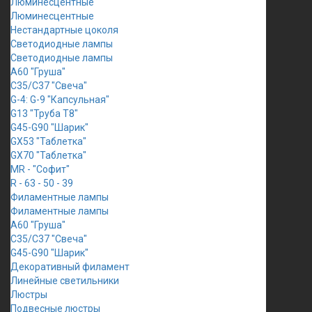
Люминесцентные
Люминесцентные
Нестандартные цоколя
Светодиодные лампы
Светодиодные лампы
A60 "Груша"
C35/C37 "Свеча"
G-4: G-9 "Капсульная"
G13 "Труба Т8"
G45-G90 "Шарик"
GX53 "Таблетка"
GX70 "Таблетка"
MR - "Софит"
R - 63 - 50 - 39
Филаментные лампы
Филаментные лампы
A60 "Груша"
C35/C37 "Свеча"
G45-G90 "Шарик"
Декоративный филамент
Линейные светильники
Люстры
Подвесные люстры