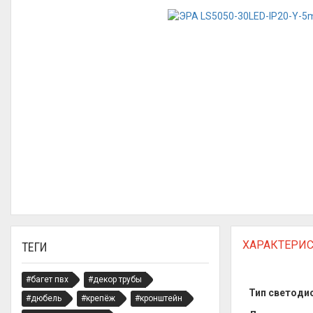
ХАРАКТЕРИ
ТЕГИ
#багет пвх
#декор трубы
Тип светоди
#дюбель
#крепёж
#кронштейн