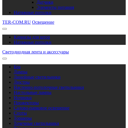
Датчики
Элементы питания
Натяжные потолки
TER-COM.RU
Освещение
Карнизы для штор
Натяжные потолки
Светодиодная лента и аксессуары
Бра
Лампы
Линейные светильники
Люстры
Настенно-потолочные светильники
Настольные лампы
Ночники
Прожекторы
Садово-парковое освещение
Споты
Торшеры
Точечные светильники