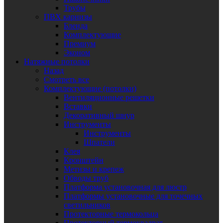
Трубы
ПВХ карнизы
Бленда
Комплектующие
Премиум
Эконом
Натяжные потолки
Назад
Смотреть все
Комплектующие (потолки)
Вентиляционные решетки
Вставки
Декоративный шнур
Инструменты
Инструменты
Шпатели
Клея
Кронштейн
Метизы и крепеж
Обводы труб
Платформа установочная для люстр
Платформы установочные для точечных
светильников
Протекторные термокольца
Протекторный термоквадрат