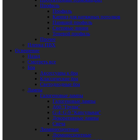
Профиль
Профиль
Карниз для натяжных потолков
Парящий профиль
Световые линии
Теневой профиль
Прочее
Пленка ПВХ
Освещение
Назад
Смотреть все
Бра
Аксессуары к бра
Классические бра
Светодиодные бра
Лампы
Галогеновые лампы
Галогеновые лампы
A60 "Груша"
G-4: G-9 "Капсульная"
Декоративные лампы
Свеча
Люминесцентные
Люминесцентные