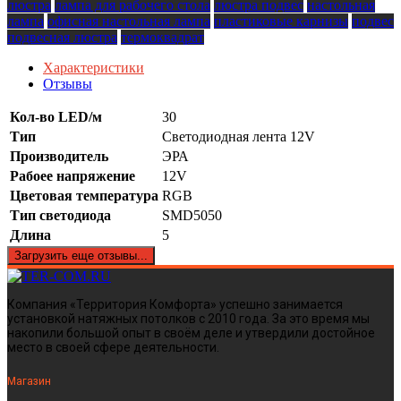
люстра
лампа для рабочего стола
люстра подвес
настольная
лампа
офисная настольная лампа
пластиковые карнизы
подвес
подвесная люстра
термоквадрат
Характеристики
Отзывы
Кол-во LED/м
30
Тип
Светодиодная лента 12V
Производитель
ЭРА
Рабоее напряжение
12V
Цветовая температура
RGB
Тип светодиода
SMD5050
Длина
5
Загрузить еще отзывы...
Компания «Территория Комфорта» успешно занимается
установкой натяжных потолков с 2010 года. За это время мы
накопили большой опыт в своём деле и утвердили достойное
место в своей сфере деятельности.
Магазин