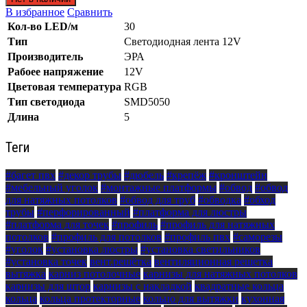
В избранное
Сравнить
Кол-во LED/м
30
Тип
Светодиодная лента 12V
Производитель
ЭРА
Рабоее напряжение
12V
Цветовая температура
RGB
Тип светодиода
SMD5050
Длина
5
Теги
#багет пвх
#декор трубы
#дюбель
#крепёж
#кронштейн
#мебельный уголок
#монтажные платформы
#обвод
#обвод
для натяжных потолков
#обвод для труб
#обводка
#обход
трубы
#перфорированный
#платформа для люстры
#платформа для точек
#профиль
#профиль для натяжных
потолков
#профиль для потолков
#профиль пвх
#саморезы
#уголок
#установка люстры
#установка светильников
#установка точек
вент.решётка
вентиляционная решетка
вытяжка
карниз потолочные
карнизы для натяжных потолков
карнизы для штор
карнизы с накладкой
квадратные кольца
кольца
кольца протекторные
кольцо для вытяжки
кухонная