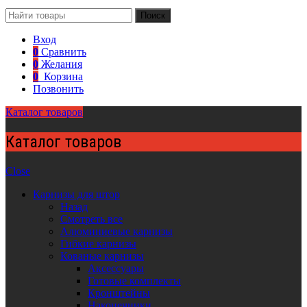
Поиск
Вход
0
Сравнить
0
Желания
0
Корзина
Позвонить
Каталог товаров
Каталог товаров
Close
Карнизы для штор
Назад
Смотреть все
Алюминиевые карнизы
Гибкие карнизы
Кованые карнизы
Аксессуары
Готовые комплекты
Кронштейны
Наконечники