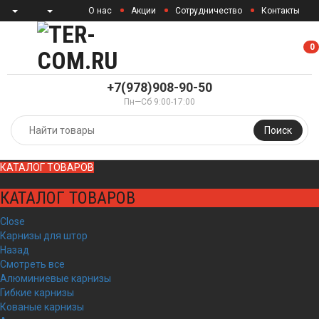
О нас
Акции
Сотрудничество
Контакты
0
0
+7(978)908-90-50
Пн—Сб 9:00-17:00
Поиск
КАТАЛОГ ТОВАРОВ
КАТАЛОГ ТОВАРОВ
Close
Карнизы для штор
Назад
Смотреть все
Алюминиевые карнизы
Гибкие карнизы
Кованые карнизы