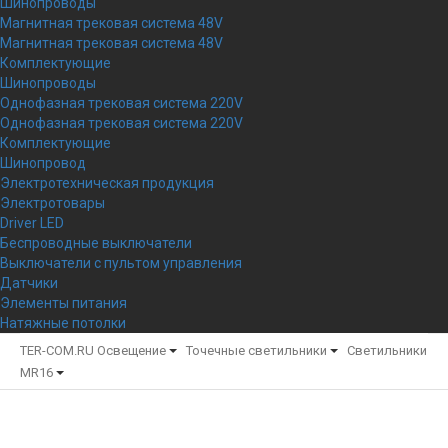
Шинопроводы
Магнитная трековая система 48V
Магнитная трековая система 48V
Комплектующие
Шинопроводы
Однофазная трековая система 220V
Однофазная трековая система 220V
Комплектующие
Шинопровод
Электротехническая продукция
Электротовары
Driver LED
Беспроводные выключатели
Выключатели с пультом управления
Датчики
Элементы питания
Натяжные потолки
TER-COM.RU
Освещение
Точечные светильники
Светильники
MR16