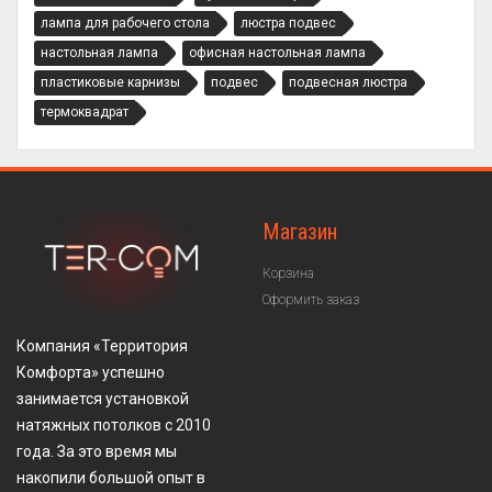
лампа для рабочего стола
люстра подвес
настольная лампа
офисная настольная лампа
пластиковые карнизы
подвес
подвесная люстра
термоквадрат
Магазин
Корзина
Оформить заказ
Компания «Территория
Комфорта» успешно
занимается установкой
натяжных потолков с 2010
года. За это время мы
накопили большой опыт в