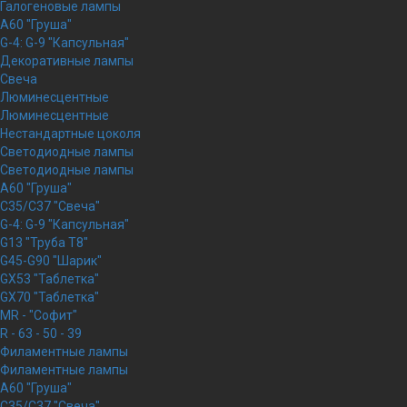
Галогеновые лампы
A60 "Груша"
G-4: G-9 "Капсульная"
Декоративные лампы
Свеча
Люминесцентные
Люминесцентные
Нестандартные цоколя
Светодиодные лампы
Светодиодные лампы
A60 "Груша"
C35/C37 "Свеча"
G-4: G-9 "Капсульная"
G13 "Труба Т8"
G45-G90 "Шарик"
GX53 "Таблетка"
GX70 "Таблетка"
MR - "Софит"
R - 63 - 50 - 39
Филаментные лампы
Филаментные лампы
A60 "Груша"
C35/C37 "Свеча"