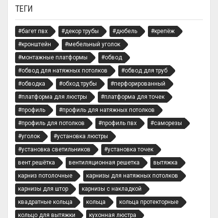
ТЕГИ
#багет пвх
#декор трубы
#дюбель
#крепёж
#кронштейн
#мебельный уголок
#монтажные платформы
#обвод
#обвод для натяжных потолков
#обвод для труб
#обводка
#обход трубы
#перфорированный
#платформа для люстры
#платформа для точек
#профиль
#профиль для натяжных потолков
#профиль для потолков
#профиль пвх
#саморезы
#уголок
#установка люстры
#установка светильников
#установка точек
вент.решётка
вентиляционная решетка
вытяжка
карниз потолочные
карнизы для натяжных потолков
карнизы для штор
карнизы с накладкой
квадратные кольца
кольца
кольца протекторные
кольцо для вытяжки
кухонная люстра