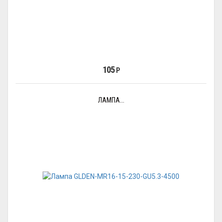
105
Р
ЛАМПА...