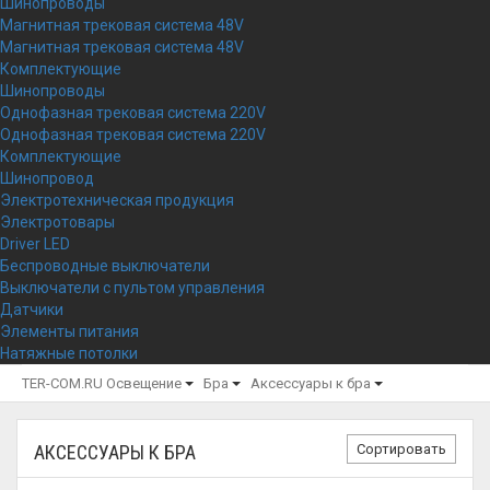
Шинопроводы
Магнитная трековая система 48V
Магнитная трековая система 48V
Комплектующие
Шинопроводы
Однофазная трековая система 220V
Однофазная трековая система 220V
Комплектующие
Шинопровод
Электротехническая продукция
Электротовары
Driver LED
Беспроводные выключатели
Выключатели с пультом управления
Датчики
Элементы питания
Натяжные потолки
TER-COM.RU
Освещение
Бра
Аксессуары к бра
Сортировать
АКСЕССУАРЫ К БРА