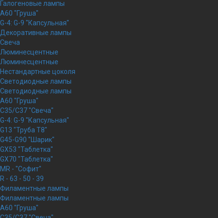
Галогеновые лампы
A60 "Груша"
G-4: G-9 "Капсульная"
Декоративные лампы
Свеча
Люминесцентные
Люминесцентные
Нестандартные цоколя
Светодиодные лампы
Светодиодные лампы
A60 "Груша"
C35/C37 "Свеча"
G-4: G-9 "Капсульная"
G13 "Труба Т8"
G45-G90 "Шарик"
GX53 "Таблетка"
GX70 "Таблетка"
MR - "Софит"
R - 63 - 50 - 39
Филаментные лампы
Филаментные лампы
A60 "Груша"
C35/C37 "Свеча"