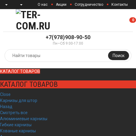
О нас
Акции
Сотрудничество
Контакты
0
0
+7(978)908-90-50
Пн—Сб 9:00-17:00
Поиск
КАТАЛОГ ТОВАРОВ
КАТАЛОГ ТОВАРОВ
Close
Карнизы для штор
Назад
Смотреть все
Алюминиевые карнизы
Гибкие карнизы
Кованые карнизы