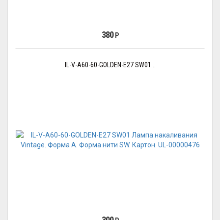
380
Р
IL-V-A60-60-GOLDEN-E27 SW01...
300