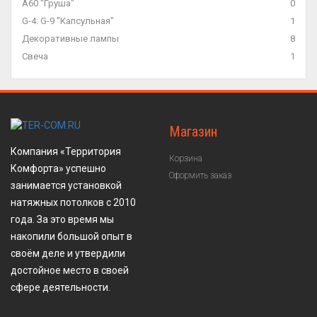
A60 "Груша"
0
G-4: G-9 "Капсульная"
1
Декоративные лампы
8
Свеча
1
Магазин
Компания «Территория
Корзина
Комфорта» успешно
Оформить заказ
занимается установкой
натяжных потолков с 2010
года. За это время мы
накопили большой опыт в
своём деле и утвердили
достойное место в своей
сфере деятельности.