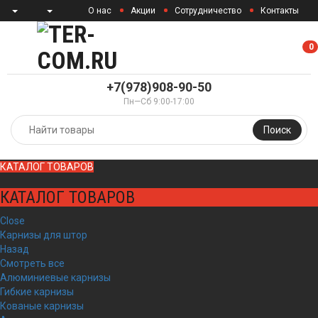
О нас
Акции
Сотрудничество
Контакты
0
0
+7(978)908-90-50
Пн—Сб 9:00-17:00
Поиск
КАТАЛОГ ТОВАРОВ
КАТАЛОГ ТОВАРОВ
Close
Карнизы для штор
Назад
Смотреть все
Алюминиевые карнизы
Гибкие карнизы
Кованые карнизы