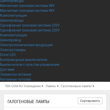
Шинопроводы
Магнитная трековая система 48V
Магнитная трековая система 48V
Комплектующие
Шинопроводы
Однофазная трековая система 220V
Однофазная трековая система 220V
Комплектующие
Шинопровод
Электротехническая продукция
Электротовары
Driver LED
Беспроводные выключатели
Выключатели с пультом управления
Датчики
Элементы питания
Натяжные потолки
TER-COM.RU
Освещение
Лампы
Галогеновые лампы
Сортировать
ГАЛОГЕНОВЫЕ ЛАМПЫ