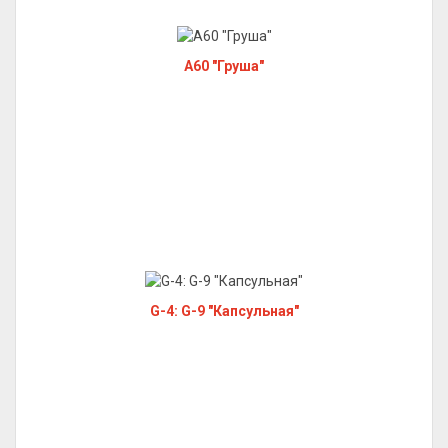
A60 "Груша"
G-4: G-9 "Капсульная"