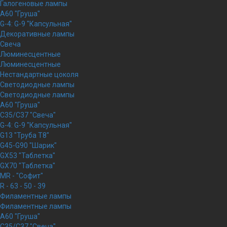
Галогеновые лампы
A60 "Груша"
G-4: G-9 "Капсульная"
Декоративные лампы
Свеча
Люминесцентные
Люминесцентные
Нестандартные цоколя
Светодиодные лампы
Светодиодные лампы
A60 "Груша"
C35/C37 "Свеча"
G-4: G-9 "Капсульная"
G13 "Труба Т8"
G45-G90 "Шарик"
GX53 "Таблетка"
GX70 "Таблетка"
MR - "Софит"
R - 63 - 50 - 39
Филаментные лампы
Филаментные лампы
A60 "Груша"
C35/C37 "Свеча"