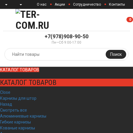
О нас
Акции
Сотрудничество
Контакты
0
0
+7(978)908-90-50
Пн—Сб 9:00-17:00
Поиск
КАТАЛОГ ТОВАРОВ
КАТАЛОГ ТОВАРОВ
Close
Карнизы для штор
Назад
Смотреть все
Алюминиевые карнизы
Гибкие карнизы
Кованые карнизы