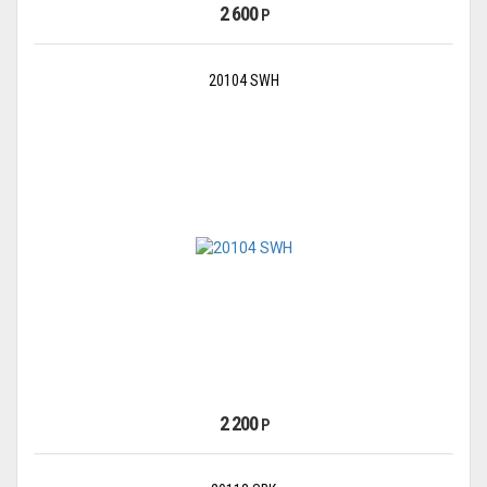
2 600
Р
20104 SWH
2 200
Р