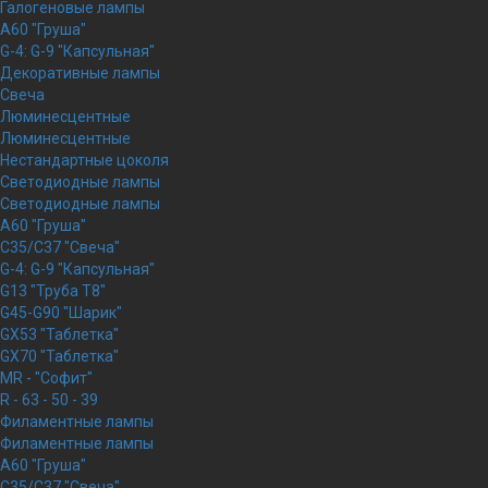
Галогеновые лампы
A60 "Груша"
G-4: G-9 "Капсульная"
Декоративные лампы
Свеча
Люминесцентные
Люминесцентные
Нестандартные цоколя
Светодиодные лампы
Светодиодные лампы
A60 "Груша"
C35/C37 "Свеча"
G-4: G-9 "Капсульная"
G13 "Труба Т8"
G45-G90 "Шарик"
GX53 "Таблетка"
GX70 "Таблетка"
MR - "Софит"
R - 63 - 50 - 39
Филаментные лампы
Филаментные лампы
A60 "Груша"
C35/C37 "Свеча"