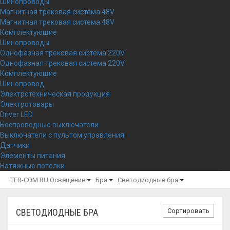
Шинопроводы
Магнитная трековая система 48V
Магнитная трековая система 48V
Комплектующие
Шинопроводы
Однофазная трековая система 220V
Однофазная трековая система 220V
Комплектующие
Шинопровод
Электротехническая продукция
Электротовары
Driver LED
Беспроводные выключатели
Выключатели с пультом управления
Датчики
Элементы питания
Натяжные потолки
TER-COM.RU
Освещение
Бра
Светодиодные бра
Сортировать
СВЕТОДИОДНЫЕ БРА