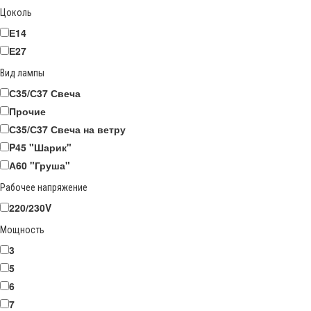
Цоколь
Е14
Е27
Вид лампы
С35/С37 Свеча
Прочие
С35/С37 Свеча на ветру
P45 "Шарик"
А60 "Груша"
Рабочее напряжение
220/230V
Мощность
3
5
6
7