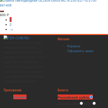
600
Р
1
2
→
Магазин
Компания «Территория
Корзина
Комфорта» успешно
Оформить заказ
занимается установкой
натяжных потолков с 2010
года. За это время мы
накопили большой опыт в
своём деле и утвердили
достойное место в своей
сфере деятельности.
Приложения
Валюта
Магазин
Российский рубль
Доллар США
Евро