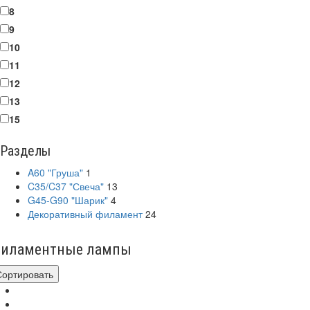
8
9
10
11
12
13
15
Разделы
A60 "Груша"
1
C35/C37 "Свеча"
13
G45-G90 "Шарик"
4
Декоративный филамент
24
иламентные лампы
Сортировать