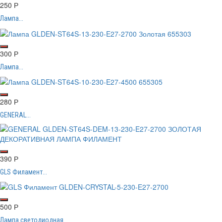
250
Р
Лампа...
300
Р
Лампа...
280
Р
GENERAL...
390
Р
GLS Филамент...
500
Р
Лампа светодиодная...