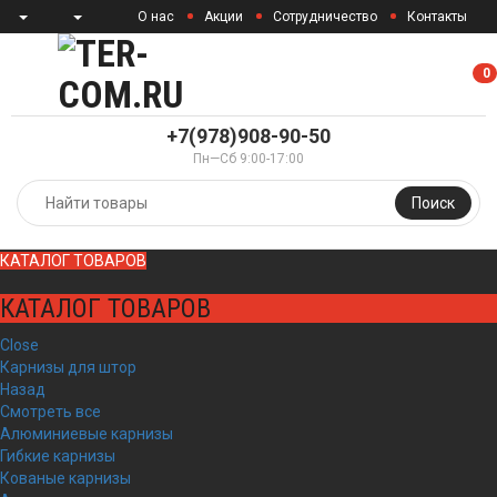
О нас
Акции
Сотрудничество
Контакты
0
0
+7(978)908-90-50
Пн—Сб 9:00-17:00
Поиск
КАТАЛОГ ТОВАРОВ
КАТАЛОГ ТОВАРОВ
Close
Карнизы для штор
Назад
Смотреть все
Алюминиевые карнизы
Гибкие карнизы
Кованые карнизы