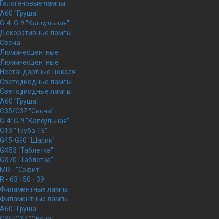
Галогеновые лампы
A60 "Груша"
G-4: G-9 "Капсульная"
Декоративные лампы
Свеча
Люминесцентные
Люминесцентные
Нестандартные цоколя
Светодиодные лампы
Светодиодные лампы
A60 "Груша"
C35/C37 "Свеча"
G-4: G-9 "Капсульная"
G13 "Труба Т8"
G45-G90 "Шарик"
GX53 "Таблетка"
GX70 "Таблетка"
MR - "Софит"
R - 63 - 50 - 39
Филаментные лампы
Филаментные лампы
A60 "Груша"
C35/C37 "Свеча"