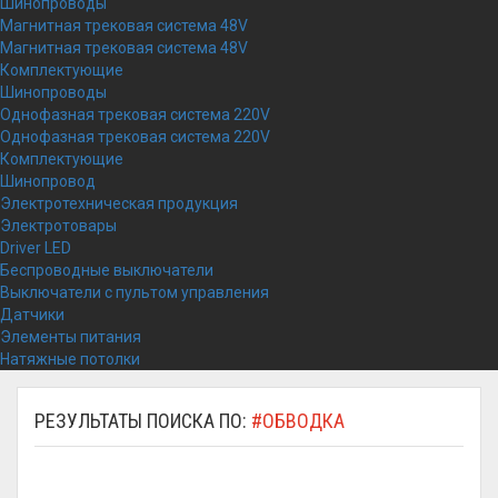
Шинопроводы
Магнитная трековая система 48V
Магнитная трековая система 48V
Комплектующие
Шинопроводы
Однофазная трековая система 220V
Однофазная трековая система 220V
Комплектующие
Шинопровод
Электротехническая продукция
Электротовары
Driver LED
Беспроводные выключатели
Выключатели с пультом управления
Датчики
Элементы питания
Натяжные потолки
РЕЗУЛЬТАТЫ ПОИСКА ПО:
#ОБВОДКА