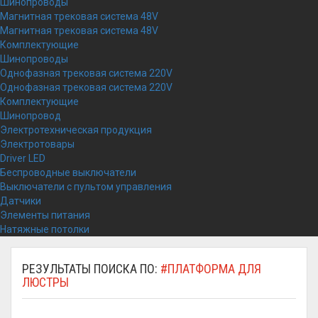
Шинопроводы
Магнитная трековая система 48V
Магнитная трековая система 48V
Комплектующие
Шинопроводы
Однофазная трековая система 220V
Однофазная трековая система 220V
Комплектующие
Шинопровод
Электротехническая продукция
Электротовары
Driver LED
Беспроводные выключатели
Выключатели с пультом управления
Датчики
Элементы питания
Натяжные потолки
РЕЗУЛЬТАТЫ ПОИСКА ПО:
#ПЛАТФОРМА ДЛЯ
ЛЮСТРЫ