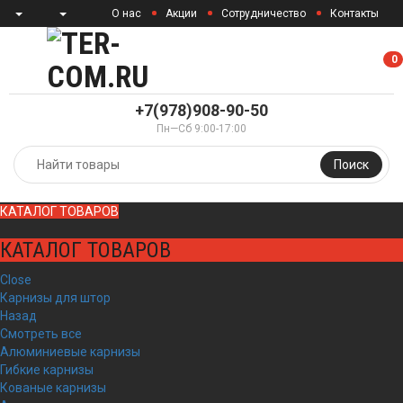
О нас
Акции
Сотрудничество
Контакты
0
0
+7(978)908-90-50
Пн—Сб 9:00-17:00
Поиск
КАТАЛОГ ТОВАРОВ
КАТАЛОГ ТОВАРОВ
Close
Карнизы для штор
Назад
Смотреть все
Алюминиевые карнизы
Гибкие карнизы
Кованые карнизы