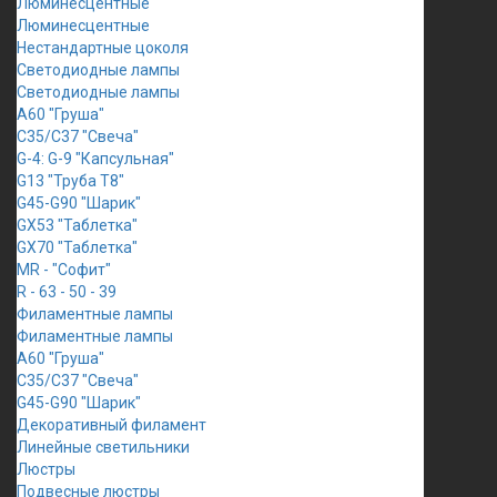
Люминесцентные
Люминесцентные
Нестандартные цоколя
Светодиодные лампы
Светодиодные лампы
A60 "Груша"
C35/C37 "Свеча"
G-4: G-9 "Капсульная"
G13 "Труба Т8"
G45-G90 "Шарик"
GX53 "Таблетка"
GX70 "Таблетка"
MR - "Софит"
R - 63 - 50 - 39
Филаментные лампы
Филаментные лампы
A60 "Груша"
C35/C37 "Свеча"
G45-G90 "Шарик"
Декоративный филамент
Линейные светильники
Люстры
Подвесные люстры