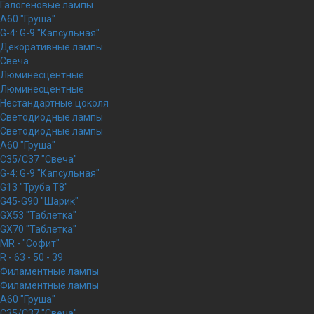
Галогеновые лампы
A60 "Груша"
G-4: G-9 "Капсульная"
Декоративные лампы
Свеча
Люминесцентные
Люминесцентные
Нестандартные цоколя
Светодиодные лампы
Светодиодные лампы
A60 "Груша"
C35/C37 "Свеча"
G-4: G-9 "Капсульная"
G13 "Труба Т8"
G45-G90 "Шарик"
GX53 "Таблетка"
GX70 "Таблетка"
MR - "Софит"
R - 63 - 50 - 39
Филаментные лампы
Филаментные лампы
A60 "Груша"
C35/C37 "Свеча"