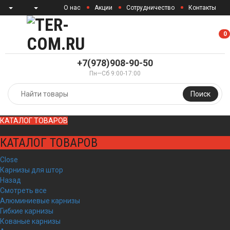
О нас
Акции
Сотрудничество
Контакты
0
0
+7(978)908-90-50
Пн—Сб 9:00-17:00
Поиск
КАТАЛОГ ТОВАРОВ
КАТАЛОГ ТОВАРОВ
Close
Карнизы для штор
Назад
Смотреть все
Алюминиевые карнизы
Гибкие карнизы
Кованые карнизы