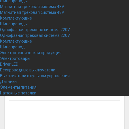
Шинопроводы
Магнитная трековая система 48V
Магнитная трековая система 48V
Комплектующие
Шинопроводы
Однофазная трековая система 220V
Однофазная трековая система 220V
Комплектующие
Шинопровод
Электротехническая продукция
Электротовары
Driver LED
Беспроводные выключатели
Выключатели с пультом управления
Датчики
Элементы питания
Натяжные потолки
Сатиновые
натяжные