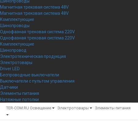
Шинопроводы
Магнитная трековая система 48V
Магнитная трековая система 48V
Комплектующие
Шинопроводы
Однофазная трековая система 220V
Однофазная трековая система 220V
Комплектующие
Шинопровод
Электротехническая продукция
Электротовары
Driver LED
Беспроводные выключатели
Выключатели с пультом управления
Датчики
Элементы питания
Натяжные потолки
TER-COM.RU
Освещение
Электротовары
Элементы питания