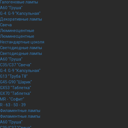
Галогеновые лампы
A60 "Груша"
G-4: G-9 "Капсульная"
Декоративные лампы
Свеча
Люминесцентные
Люминесцентные
Нестандартные цоколя
Светодиодные лампы
Светодиодные лампы
A60 "Груша"
C35/C37 "Свеча"
G-4: G-9 "Капсульная"
G13 "Труба Т8"
G45-G90 "Шарик"
GX53 "Таблетка"
GX70 "Таблетка"
MR - "Софит"
R - 63 - 50 - 39
Филаментные лампы
Филаментные лампы
A60 "Груша"
C35/C37 "Свеча"