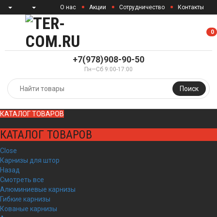
О нас
Акции
Сотрудничество
Контакты
0
0
+7(978)908-90-50
Пн—Сб 9:00-17:00
Поиск
КАТАЛОГ ТОВАРОВ
КАТАЛОГ ТОВАРОВ
Close
Карнизы для штор
Назад
Смотреть все
Алюминиевые карнизы
Гибкие карнизы
Кованые карнизы