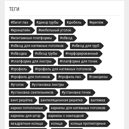
ТЕГИ
#багет пвх
#декор трубы
#дюбель
#крепёж
#кронштейн
#мебельный уголок
#монтажные платформы
#обвод
#обвод для натяжных потолков
#обвод для труб
#обводка
#обход трубы
#перфорированный
#платформа для люстры
#платформа для точек
#профиль
#профиль для натяжных потолков
#профиль для потолков
#профиль пвх
#саморезы
#уголок
#установка люстры
#установка светильников
#установка точек
вент.решётка
вентиляционная решетка
вытяжка
карниз потолочные
карнизы для натяжных потолков
карнизы для штор
карнизы с накладкой
квадратные кольца
кольца
кольца протекторные