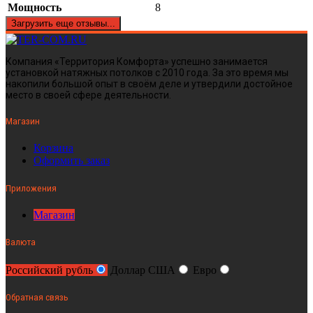
Мощность
8
Загрузить еще отзывы...
Компания «Территория Комфорта» успешно занимается
установкой натяжных потолков с 2010 года. За это время мы
накопили большой опыт в своём деле и утвердили достойное
место в своей сфере деятельности.
Магазин
Корзина
Оформить заказ
Приложения
Магазин
Валюта
Российский рубль
Доллар США
Евро
Обратная связь