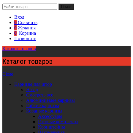
Поиск
Вход
0
Сравнить
0
Желания
0
Корзина
Позвонить
Каталог товаров
Каталог товаров
Close
Карнизы для штор
Назад
Смотреть все
Алюминиевые карнизы
Гибкие карнизы
Кованые карнизы
Аксессуары
Готовые комплекты
Кронштейны
Наконечники