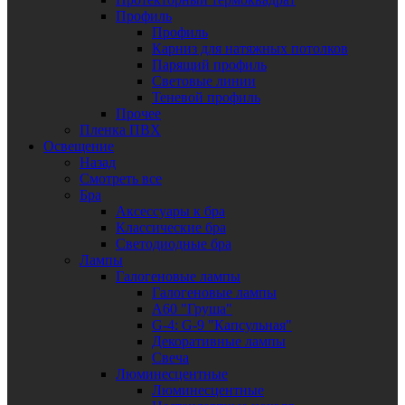
Профиль
Профиль
Карниз для натяжных потолков
Парящий профиль
Световые линии
Теневой профиль
Прочее
Пленка ПВХ
Освещение
Назад
Смотреть все
Бра
Аксессуары к бра
Классические бра
Светодиодные бра
Лампы
Галогеновые лампы
Галогеновые лампы
A60 "Груша"
G-4: G-9 "Капсульная"
Декоративные лампы
Свеча
Люминесцентные
Люминесцентные