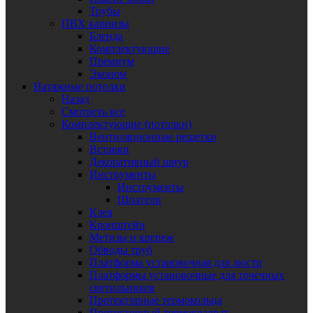
Трубы
ПВХ карнизы
Бленда
Комплектующие
Премиум
Эконом
Натяжные потолки
Назад
Смотреть все
Комплектующие (потолки)
Вентиляционные решетки
Вставки
Декоративный шнур
Инструменты
Инструменты
Шпатели
Клея
Кронштейн
Метизы и крепеж
Обводы труб
Платформа установочная для люстр
Платформы установочные для точечных
светильников
Протекторные термокольца
Протекторный термоквадрат