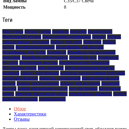
Вид лампы
С35/С37 Свеча
Мощность
8
Теги
#багет пвх
#декор трубы
#дюбель
#крепёж
#кронштейн
#мебельный уголок
#монтажные платформы
#обвод
#обвод
для натяжных потолков
#обвод для труб
#обводка
#обход
трубы
#перфорированный
#платформа для люстры
#платформа для точек
#профиль
#профиль для натяжных
потолков
#профиль для потолков
#профиль пвх
#саморезы
#уголок
#установка люстры
#установка светильников
#установка точек
вент.решётка
вентиляционная решетка
вытяжка
карниз потолочные
карнизы для натяжных потолков
карнизы для штор
карнизы с накладкой
квадратные кольца
кольца
кольца протекторные
кольцо для вытяжки
кухонная
люстра
лампа для рабочего стола
люстра подвес
настольная
лампа
офисная настольная лампа
пластиковые карнизы
подвес
подвесная люстра
термоквадрат
Обзор
Характеристики
Отзывы
Лампы gauss дают мягкий немерцающий свет, обладают всеми