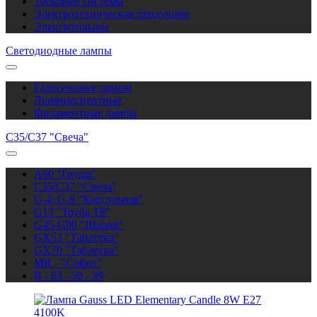
Трековые системы
Электротехническая продукция
Электротовары
Светодиодные лампы
Галогеновые лампы
Люминесцентные
Филаментные лампы
C35/C37 "Свеча"
A60 "Груша"
C35/C37 "Свеча"
G-4: G-9 "Капсульная"
G13 "Труба Т8"
G45-G90 "Шарик"
GX53 "Таблетка"
GX70 "Таблетка"
MR - "Софит"
R - 63 - 50 - 39