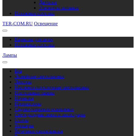
Датчики
Элементы питания
Натяжные потолки
TER-COM.RU
Освещение
Карнизы для штор
Натяжные потолки
Лампы
Бра
Линейные светильники
Люстры
Настенно-потолочные светильники
Настольные лампы
Ночники
Прожекторы
Садово-парковое освещение
Светодиодная лента и аксессуары
Споты
Торшеры
Точечные светильники