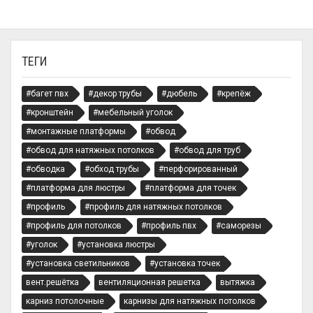
ТЕГИ
#багет пвх
#декор трубы
#дюбель
#крепёж
#кронштейн
#мебельный уголок
#монтажные платформы
#обвод
#обвод для натяжных потолков
#обвод для труб
#обводка
#обход трубы
#перфорированный
#платформа для люстры
#платформа для точек
#профиль
#профиль для натяжных потолков
#профиль для потолков
#профиль пвх
#саморезы
#уголок
#установка люстры
#установка светильников
#установка точек
вент.решётка
вентиляционная решетка
вытяжка
карниз потолочные
карнизы для натяжных потолков