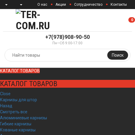
О нас
Акции
Сотрудничество
Контакты
0
0
+7(978)908-90-50
Пн—Сб 9:00-17:00
Поиск
КАТАЛОГ ТОВАРОВ
КАТАЛОГ ТОВАРОВ
Close
Карнизы для штор
Назад
Смотреть все
Алюминиевые карнизы
Гибкие карнизы
Кованые карнизы