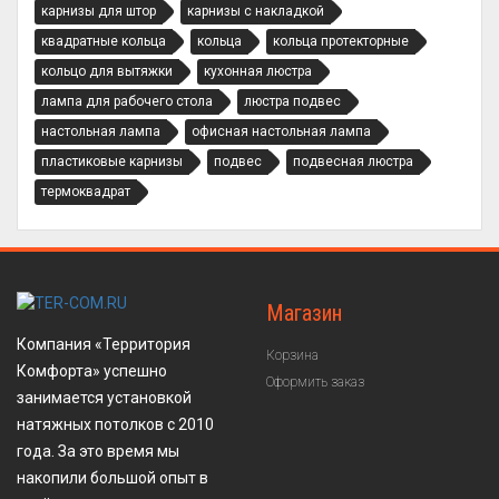
карнизы для штор
карнизы с накладкой
квадратные кольца
кольца
кольца протекторные
кольцо для вытяжки
кухонная люстра
лампа для рабочего стола
люстра подвес
настольная лампа
офисная настольная лампа
пластиковые карнизы
подвес
подвесная люстра
термоквадрат
Магазин
Компания «Территория
Корзина
Комфорта» успешно
Оформить заказ
занимается установкой
натяжных потолков с 2010
года. За это время мы
накопили большой опыт в