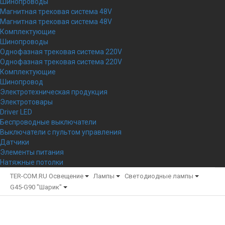
Шинопроводы
Магнитная трековая система 48V
Магнитная трековая система 48V
Комплектующие
Шинопроводы
Однофазная трековая система 220V
Однофазная трековая система 220V
Комплектующие
Шинопровод
Электротехническая продукция
Электротовары
Driver LED
Беспроводные выключатели
Выключатели с пультом управления
Датчики
Элементы питания
Натяжные потолки
TER-COM.RU
Освещение
Лампы
Светодиодные лампы
G45-G90 "Шарик"