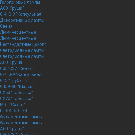
Галогеновые лампы
A60 "Груша"
G-4: G-9 "Капсульная"
Декоративные лампы
Свеча
Люминесцентные
Люминесцентные
Нестандартные цоколя
Светодиодные лампы
Светодиодные лампы
A60 "Груша"
C35/C37 "Свеча"
G-4: G-9 "Капсульная"
G13 "Труба Т8"
G45-G90 "Шарик"
GX53 "Таблетка"
GX70 "Таблетка"
MR - "Софит"
R - 63 - 50 - 39
Филаментные лампы
Филаментные лампы
A60 "Груша"
C35/C37 "Свеча"