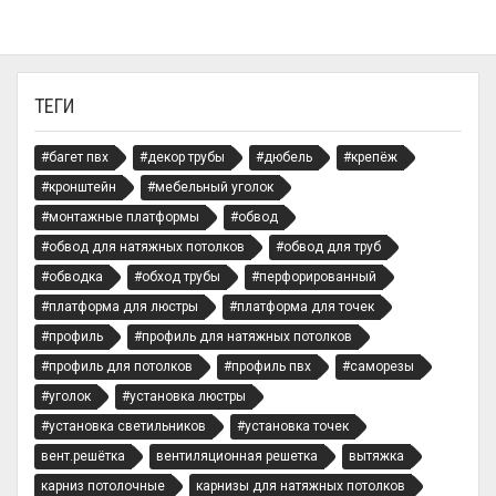
ТЕГИ
#багет пвх
#декор трубы
#дюбель
#крепёж
#кронштейн
#мебельный уголок
#монтажные платформы
#обвод
#обвод для натяжных потолков
#обвод для труб
#обводка
#обход трубы
#перфорированный
#платформа для люстры
#платформа для точек
#профиль
#профиль для натяжных потолков
#профиль для потолков
#профиль пвх
#саморезы
#уголок
#установка люстры
#установка светильников
#установка точек
вент.решётка
вентиляционная решетка
вытяжка
карниз потолочные
карнизы для натяжных потолков