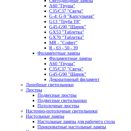
Светодиодные лампы
A60 "Груша"
C35/C37 "Свеча"
G-4: G-9 "Капсульная"
G13 "Труба Т8"
G45-G90 "Шарик"
GX53 "Таблетка"
GX70 "Таблетка"
MR - "Софит"
R - 63 - 50 - 39
Филаментные лампы
Филаментные лампы
A60 "Груша"
C35/C37 "Свеча"
G45-G90 "Шарик"
Декоративный филамент
Линейные светильники
Люстры
Подвесные люстры
Подвесные светильники
Потолочные люстры
Настенно-потолочные светильники
Настольные лампы
Настольные лампы для рабочего стола
Прикроватные настольные лампы