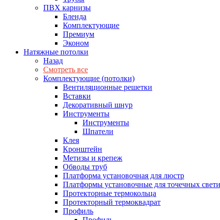
ПВХ карнизы
Бленда
Комплектующие
Премиум
Эконом
Натяжные потолки
Назад
Смотреть все
Комплектующие (потолки)
Вентиляционные решетки
Вставки
Декоративный шнур
Инструменты
Инструменты
Шпатели
Клея
Кронштейн
Метизы и крепеж
Обводы труб
Платформа установочная для люстр
Платформы установочные для точечных свет
Протекторные термокольца
Протекторный термоквадрат
Профиль
Профиль