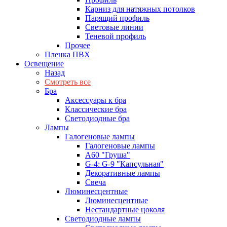
Карниз для натяжных потолков
Парящий профиль
Световые линии
Теневой профиль
Прочее
Пленка ПВХ
Освещение
Назад
Смотреть все
Бра
Аксессуары к бра
Классические бра
Светодиодные бра
Лампы
Галогеновые лампы
Галогеновые лампы
A60 "Груша"
G-4: G-9 "Капсульная"
Декоративные лампы
Свеча
Люминесцентные
Люминесцентные
Нестандартные цоколя
Светодиодные лампы