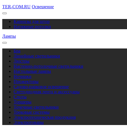
TER-COM.RU
Освещение
Карнизы для штор
Натяжные потолки
Лампы
Бра
Линейные светильники
Люстры
Настенно-потолочные светильники
Настольные лампы
Ночники
Прожекторы
Садово-парковое освещение
Светодиодная лента и аксессуары
Споты
Торшеры
Точечные светильники
Трековые системы
Электротехническая продукция
Электротовары