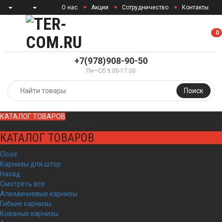
О нас
Акции
Сотрудничество
Контакты
0
0
+7(978)908-90-50
Пн—Сб 9:00-17:00
Поиск
КАТАЛОГ ТОВАРОВ
КАТАЛОГ ТОВАРОВ
Close
Карнизы для штор
Назад
Смотреть все
Алюминиевые карнизы
Гибкие карнизы
Кованые карнизы