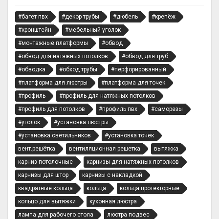
#багет пвх
#декор трубы
#дюбель
#крепёж
#кронштейн
#мебельный уголок
#монтажные платформы
#обвод
#обвод для натяжных потолков
#обвод для труб
#обводка
#обход трубы
#перфорированный
#платформа для люстры
#платформа для точек
#профиль
#профиль для натяжных потолков
#профиль для потолков
#профиль пвх
#саморезы
#уголок
#установка люстры
#установка светильников
#установка точек
вент.решётка
вентиляционная решетка
вытяжка
карниз потолочные
карнизы для натяжных потолков
карнизы для штор
карнизы с накладкой
квадратные кольца
кольца
кольца протекторные
кольцо для вытяжки
кухонная люстра
лампа для рабочего стола
люстра подвес