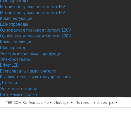
Шинопроводы
Магнитная трековая система 48V
Магнитная трековая система 48V
Комплектующие
Шинопроводы
Однофазная трековая система 220V
Однофазная трековая система 220V
Комплектующие
Шинопровод
Электротехническая продукция
Электротовары
Driver LED
Беспроводные выключатели
Выключатели с пультом управления
Датчики
Элементы питания
Натяжные потолки
TER-COM.RU
Освещение
Люстры
Потолочные люстры