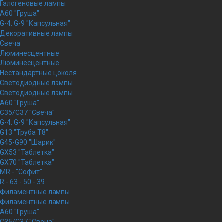
Галогеновые лампы
A60 "Груша"
G-4: G-9 "Капсульная"
Декоративные лампы
Свеча
Люминесцентные
Люминесцентные
Нестандартные цоколя
Светодиодные лампы
Светодиодные лампы
A60 "Груша"
C35/C37 "Свеча"
G-4: G-9 "Капсульная"
G13 "Труба Т8"
G45-G90 "Шарик"
GX53 "Таблетка"
GX70 "Таблетка"
MR - "Софит"
R - 63 - 50 - 39
Филаментные лампы
Филаментные лампы
A60 "Груша"
C35/C37 "Свеча"