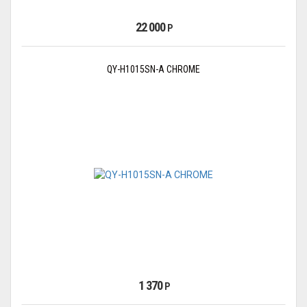
22 000
Р
QY-H1015SN-A CHROME
1 370
Р