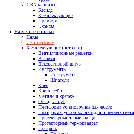
ПВХ карнизы
Бленда
Комплектующие
Премиум
Эконом
Натяжные потолки
Назад
Смотреть все
Комплектующие (потолки)
Вентиляционные решетки
Вставки
Декоративный шнур
Инструменты
Инструменты
Шпатели
Клея
Кронштейн
Метизы и крепеж
Обводы труб
Платформа установочная для люстр
Платформы установочные для точечных свет
Протекторные термокольца
Протекторный термоквадрат
Профиль
Профиль