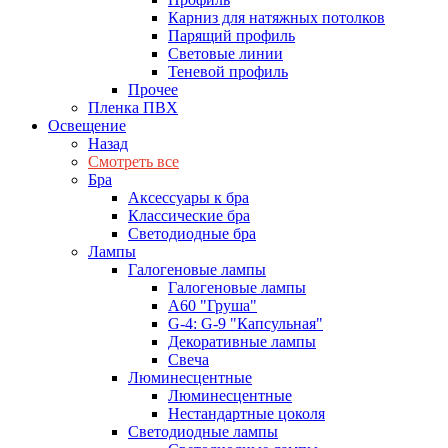
Карниз для натяжных потолков
Парящий профиль
Световые линии
Теневой профиль
Прочее
Пленка ПВХ
Освещение
Назад
Смотреть все
Бра
Аксессуары к бра
Классические бра
Светодиодные бра
Лампы
Галогеновые лампы
Галогеновые лампы
A60 "Груша"
G-4: G-9 "Капсульная"
Декоративные лампы
Свеча
Люминесцентные
Люминесцентные
Нестандартные цоколя
Светодиодные лампы