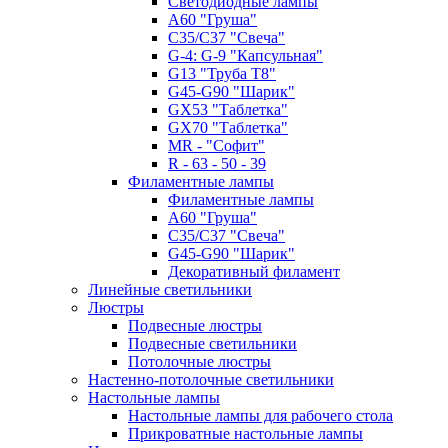
Светодиодные лампы
A60 "Груша"
C35/C37 "Свеча"
G-4: G-9 "Капсульная"
G13 "Труба Т8"
G45-G90 "Шарик"
GX53 "Таблетка"
GX70 "Таблетка"
MR - "Софит"
R - 63 - 50 - 39
Филаментные лампы
Филаментные лампы
A60 "Груша"
C35/C37 "Свеча"
G45-G90 "Шарик"
Декоративный филамент
Линейные светильники
Люстры
Подвесные люстры
Подвесные светильники
Потолочные люстры
Настенно-потолочные светильники
Настольные лампы
Настольные лампы для рабочего стола
Прикроватные настольные лампы