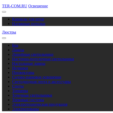
TER-COM.RU
Освещение
Карнизы для штор
Натяжные потолки
Люстры
Бра
Лампы
Линейные светильники
Настенно-потолочные светильники
Настольные лампы
Ночники
Прожекторы
Садово-парковое освещение
Светодиодная лента и аксессуары
Споты
Торшеры
Точечные светильники
Трековые системы
Электротехническая продукция
Электротовары