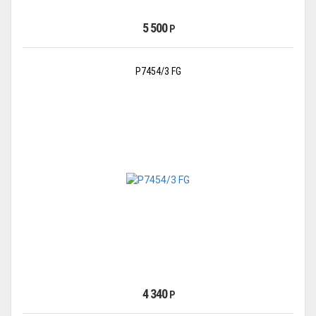
5 500
Р
P7454/3 FG
4 340
Р