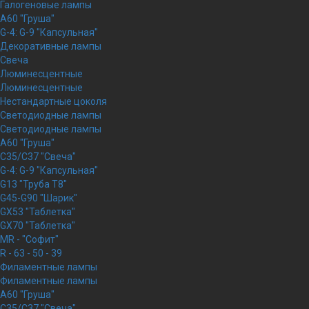
Галогеновые лампы
A60 "Груша"
G-4: G-9 "Капсульная"
Декоративные лампы
Свеча
Люминесцентные
Люминесцентные
Нестандартные цоколя
Светодиодные лампы
Светодиодные лампы
A60 "Груша"
C35/C37 "Свеча"
G-4: G-9 "Капсульная"
G13 "Труба Т8"
G45-G90 "Шарик"
GX53 "Таблетка"
GX70 "Таблетка"
MR - "Софит"
R - 63 - 50 - 39
Филаментные лампы
Филаментные лампы
A60 "Груша"
C35/C37 "Свеча"