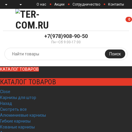
О нас
Акции
Сотрудничество
Контакты
0
0
+7(978)908-90-50
Пн—Сб 9:00-17:00
Поиск
КАТАЛОГ ТОВАРОВ
КАТАЛОГ ТОВАРОВ
Close
Карнизы для штор
Назад
Смотреть все
Алюминиевые карнизы
Гибкие карнизы
Кованые карнизы