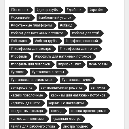
#багет пвх
#декор трубы
#дюбель
#крепёж
#кронштейн
#мебельный уголок
#монтажные платформы
#обвод
#обвод для натяжных потолков
#обвод для труб
#обводка
#обход трубы
#перфорированный
#платформа для люстры
#платформа для точек
#профиль
#профиль для натяжных потолков
#профиль для потолков
#профиль пвх
#саморезы
#уголок
#установка люстры
#установка светильников
#установка точек
вент.решётка
вентиляционная решетка
вытяжка
карниз потолочные
карнизы для натяжных потолков
карнизы для штор
карнизы с накладкой
квадратные кольца
кольца
кольца протекторные
кольцо для вытяжки
кухонная люстра
лампа для рабочего стола
люстра подвес