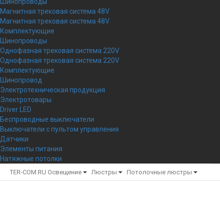
Шинопроводы
Магнитная трековая система 48V
Магнитная трековая система 48V
Комплектующие
Шинопроводы
Однофазная трековая система 220V
Однофазная трековая система 220V
Комплектующие
Шинопровод
Электротехническая продукция
Электротовары
Driver LED
Беспроводные выключатели
Выключатели с пультом управления
Датчики
Элементы питания
Натяжные потолки
TER-COM.RU
Освещение
Люстры
Потолочные люстры