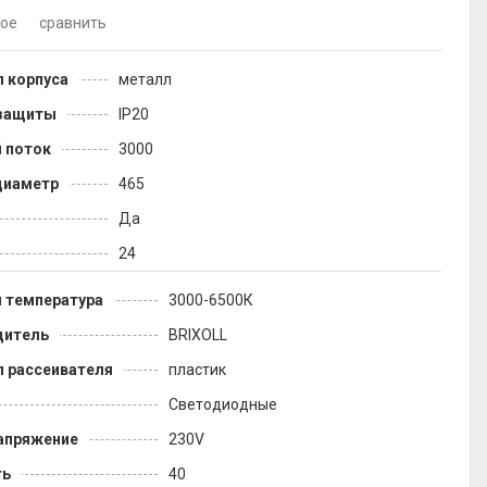
ное
сравнить
 корпуса
металл
 защиты
IP20
 поток
3000
диаметр
465
Да
24
 температура
3000-6500К
дитель
BRIXOLL
 рассеивателя
пластик
Светодиодные
апряжение
230V
ть
40