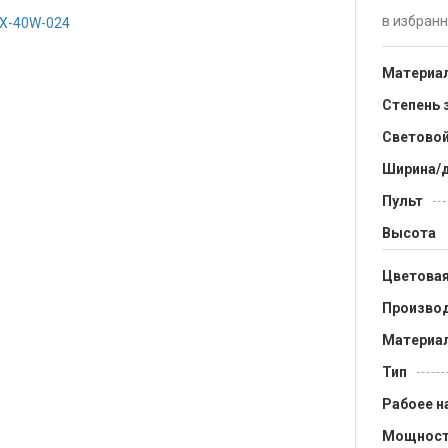
в избран
Материал
Степень
Световой
Ширина/
Пульт
Высота
Цветовая
Произво
Материал
Тип
Рабоее н
Мощнос