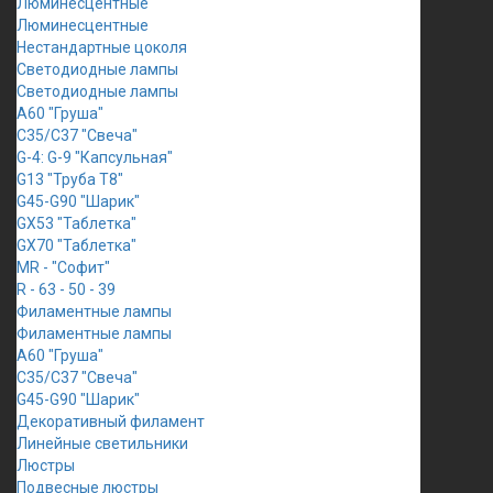
Люминесцентные
Люминесцентные
Нестандартные цоколя
Светодиодные лампы
Светодиодные лампы
A60 "Груша"
C35/C37 "Свеча"
G-4: G-9 "Капсульная"
G13 "Труба Т8"
G45-G90 "Шарик"
GX53 "Таблетка"
GX70 "Таблетка"
MR - "Софит"
R - 63 - 50 - 39
Филаментные лампы
Филаментные лампы
A60 "Груша"
C35/C37 "Свеча"
G45-G90 "Шарик"
Декоративный филамент
Линейные светильники
Люстры
Подвесные люстры