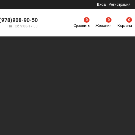
Вход
Регистрация
(978)908-90-50
0
0
0
Сравнить
Желания
Корзина
Пн—Сб 9:00-17:00