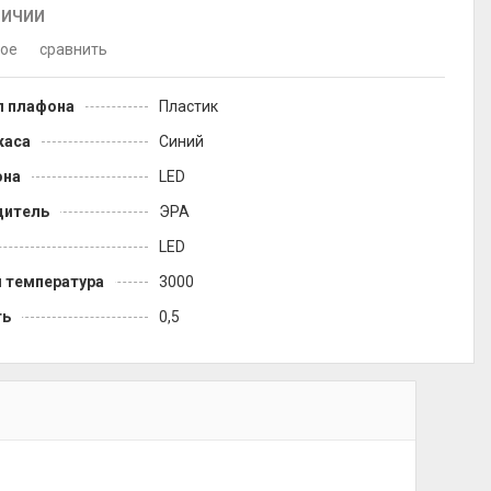
ЛИЧИИ
ное
сравнить
л плафона
Пластик
каса
Синий
она
LED
дитель
ЭРА
LED
 температура
3000
ть
0,5