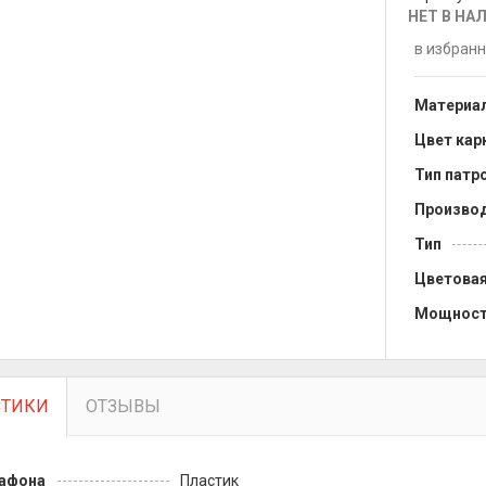
НЕТ В НА
в избран
Материа
Цвет кар
Тип патр
Произво
Тип
Цветовая
Мощнос
СТИКИ
ОТЗЫВЫ
лафона
Пластик