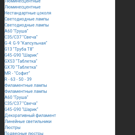
Люминесцентные
Люминесцентные
Нестандартные цоколя
Светодиодные лампы
Светодиодные лампы
A60 "Груша"
C35/C37 "Свеча"
G-4: G-9 "Капсульная"
G13 "Труба Т8"
G45-G90 "Шарик"
GX53 "Таблетка"
GX70 "Таблетка"
MR - "Софит"
R - 63 - 50 - 39
Филаментные лампы
Филаментные лампы
A60 "Груша"
C35/C37 "Свеча"
G45-G90 "Шарик"
Декоративный филамент
Линейные светильники
Люстры
Подвесные люстры