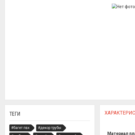
ХАРАКТЕРИ
ТЕГИ
#багет пвх
#декор трубы
Материал п