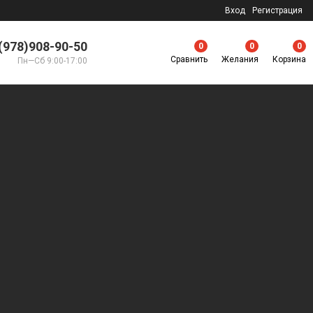
Вход
Регистрация
(978)908-90-50
0
0
0
Сравнить
Желания
Корзина
Пн—Сб 9:00-17:00