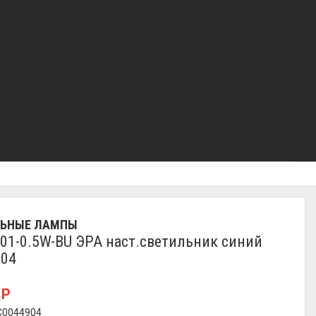
ЛЬНЫЕ ЛАМПЫ
01-0.5W-BU ЭРА наст.светильник синий
904
0
Р
 C0044904