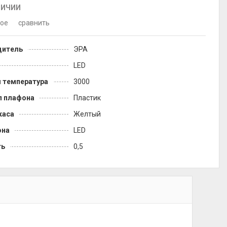
ЛИЧИИ
ное
сравнить
дитель
ЭРА
LED
 температура
3000
л плафона
Пластик
каса
Желтый
она
LED
ть
0,5