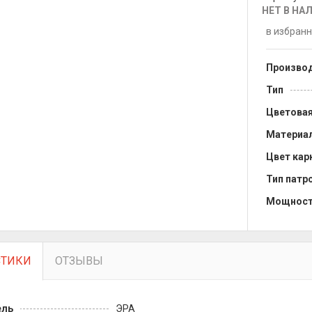
НЕТ В НА
в избран
Произво
Тип
Цветовая
Материа
Цвет кар
Тип патр
Мощнос
СТИКИ
ОТЗЫВЫ
ель
ЭРА