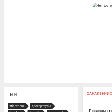
ХАРАКТЕРИ
ТЕГИ
#багет пвх
#декор трубы
Производит