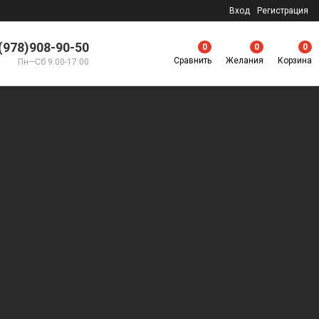
Вход
Регистрация
(978)908-90-50
0
0
0
Сравнить
Желания
Корзина
Пн—Сб 9:00-17:00