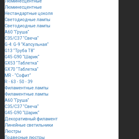
Люминесцентные
Люминесцентные
Нестандартные цоколя
Светодиодные лампы
Светодиодные лампы
A60 "Груша"
C35/C37 "Свеча"
G-4: G-9 "Капсульная"
G13 "Труба Т8"
G45-G90 "Шарик"
GX53 "Таблетка"
GX70 "Таблетка"
MR - "Софит"
R - 63 - 50 - 39
Филаментные лампы
Филаментные лампы
A60 "Груша"
C35/C37 "Свеча"
G45-G90 "Шарик"
Декоративный филамент
Линейные светильники
Люстры
Подвесные люстры