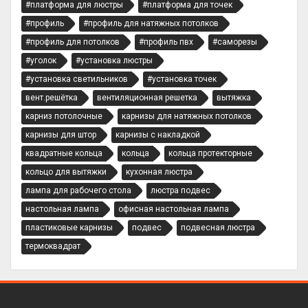
#платформа для люстры
#платформа для точек
#профиль
#профиль для натяжных потолков
#профиль для потолков
#профиль пвх
#саморезы
#уголок
#установка люстры
#установка светильников
#установка точек
вент.решётка
вентиляционная решетка
вытяжка
карниз потолочные
карнизы для натяжных потолков
карнизы для штор
карнизы с накладкой
квадратные кольца
кольца
кольца протекторные
кольцо для вытяжки
кухонная люстра
лампа для рабочего стола
люстра подвес
настольная лампа
офисная настольная лампа
пластиковые карнизы
подвес
подвесная люстра
термоквадрат