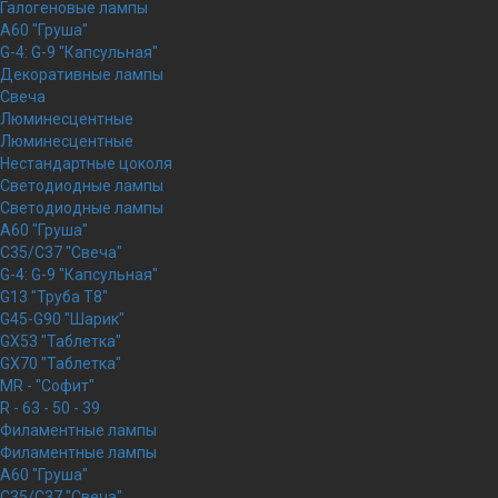
Галогеновые лампы
A60 "Груша"
G-4: G-9 "Капсульная"
Декоративные лампы
Свеча
Люминесцентные
Люминесцентные
Нестандартные цоколя
Светодиодные лампы
Светодиодные лампы
A60 "Груша"
C35/C37 "Свеча"
G-4: G-9 "Капсульная"
G13 "Труба Т8"
G45-G90 "Шарик"
GX53 "Таблетка"
GX70 "Таблетка"
MR - "Софит"
R - 63 - 50 - 39
Филаментные лампы
Филаментные лампы
A60 "Груша"
C35/C37 "Свеча"