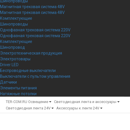
Шинопроводы
Магнитная трековая система 48V
Магнитная трековая система 48V
Комплектующие
Шинопроводы
Однофазная трековая система 220V
Однофазная трековая система 220V
Комплектующие
Шинопровод
Электротехническая продукция
Электротовары
Driver LED
Беспроводные выключатели
Выключатели с пультом управления
Датчики
Элементы питания
Натяжные потолки
TER-COM.RU
Освещение
Светодиодная лента и аксессуары
Светодиодная лента 24V
Аксессуары к ленте 24V