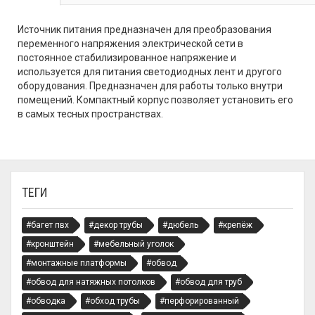
Источник питания предназначен для преобразования
переменного напряжения электрической сети в
постоянное стабилизированное напряжение и
используется для питания светодиодных лент и другого
оборудования. Предназначен для работы только внутри
помещений. Компактный корпус позволяет установить его
в самых тесных пространствах.
ТЕГИ
#багет пвх
#декор трубы
#дюбель
#крепёж
#кронштейн
#мебельный уголок
#монтажные платформы
#обвод
#обвод для натяжных потолков
#обвод для труб
#обводка
#обход трубы
#перфорированный