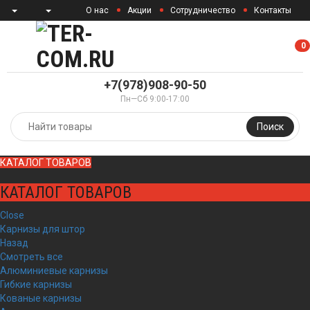
О нас
Акции
Сотрудничество
Контакты
0
0
+7(978)908-90-50
Пн—Сб 9:00-17:00
Поиск
КАТАЛОГ ТОВАРОВ
КАТАЛОГ ТОВАРОВ
Close
Карнизы для штор
Назад
Смотреть все
Алюминиевые карнизы
Гибкие карнизы
Кованые карнизы