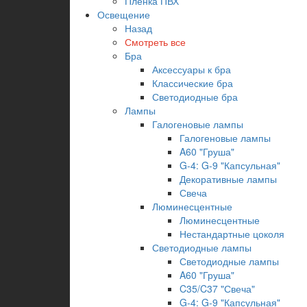
Пленка ПВХ
Освещение
Назад
Смотреть все
Бра
Аксессуары к бра
Классические бра
Светодиодные бра
Лампы
Галогеновые лампы
Галогеновые лампы
A60 "Груша"
G-4: G-9 "Капсульная"
Декоративные лампы
Свеча
Люминесцентные
Люминесцентные
Нестандартные цоколя
Светодиодные лампы
Светодиодные лампы
A60 "Груша"
C35/C37 "Свеча"
G-4: G-9 "Капсульная"