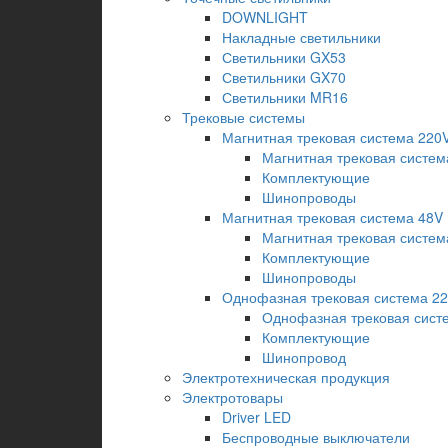
DOWNLIGHT
Накладные светильники
Светильники GX53
Светильники GX70
Светильники MR16
Трековые системы
Магнитная трековая система 220
Магнитная трековая систем
Комплектующие
Шинопроводы
Магнитная трековая система 48V
Магнитная трековая систем
Комплектующие
Шинопроводы
Однофазная трековая система 2
Однофазная трековая сист
Комплектующие
Шинопровод
Электротехническая продукция
Электротовары
Driver LED
Беспроводные выключатели