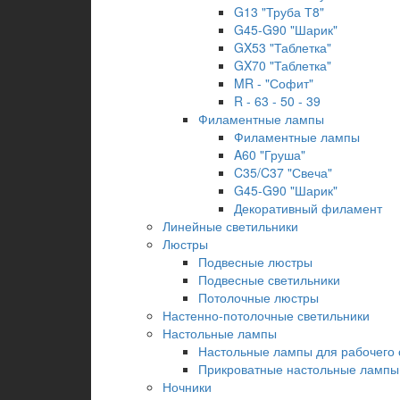
G13 "Труба Т8"
G45-G90 "Шарик"
GX53 "Таблетка"
GX70 "Таблетка"
MR - "Софит"
R - 63 - 50 - 39
Филаментные лампы
Филаментные лампы
A60 "Груша"
C35/C37 "Свеча"
G45-G90 "Шарик"
Декоративный филамент
Линейные светильники
Люстры
Подвесные люстры
Подвесные светильники
Потолочные люстры
Настенно-потолочные светильники
Настольные лампы
Настольные лампы для рабочего 
Прикроватные настольные лампы
Ночники