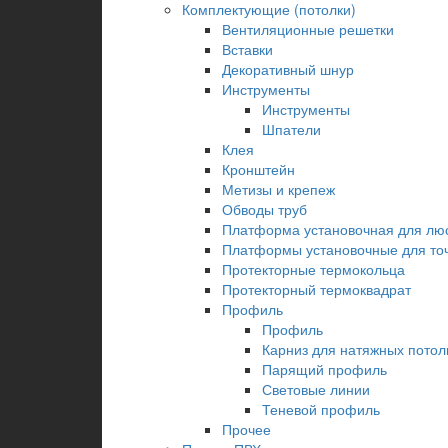
Комплектующие (потолки)
Вентиляционные решетки
Вставки
Декоративный шнур
Инструменты
Инструменты
Шпатели
Клея
Кронштейн
Метизы и крепеж
Обводы труб
Платформа установочная для лю
Платформы установочные для точ
Протекторные термокольца
Протекторный термоквадрат
Профиль
Профиль
Карниз для натяжных потол
Парящий профиль
Световые линии
Теневой профиль
Прочее