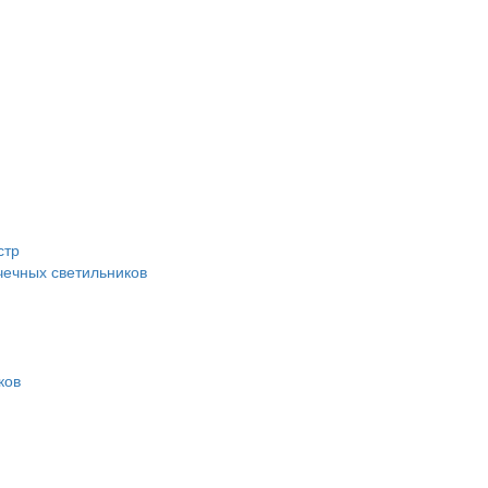
стр
ечных светильников
ков