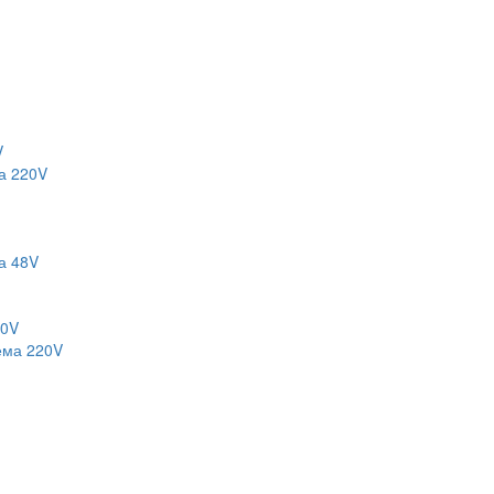
V
а 220V
а 48V
20V
ема 220V