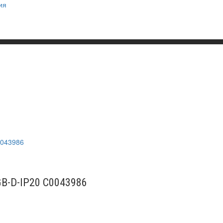
ия
GB-D-IP20 C0043986