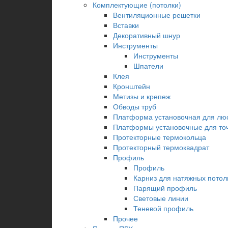
Комплектующие (потолки)
Вентиляционные решетки
Вставки
Декоративный шнур
Инструменты
Инструменты
Шпатели
Клея
Кронштейн
Метизы и крепеж
Обводы труб
Платформа установочная для лю
Платформы установочные для точ
Протекторные термокольца
Протекторный термоквадрат
Профиль
Профиль
Карниз для натяжных потол
Парящий профиль
Световые линии
Теневой профиль
Прочее