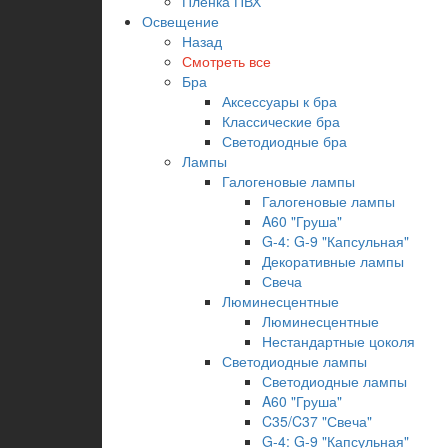
Пленка ПВХ
Освещение
Назад
Смотреть все
Бра
Аксессуары к бра
Классические бра
Светодиодные бра
Лампы
Галогеновые лампы
Галогеновые лампы
A60 "Груша"
G-4: G-9 "Капсульная"
Декоративные лампы
Свеча
Люминесцентные
Люминесцентные
Нестандартные цоколя
Светодиодные лампы
Светодиодные лампы
A60 "Груша"
C35/C37 "Свеча"
G-4: G-9 "Капсульная"