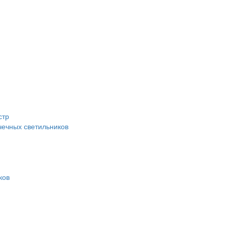
стр
ечных светильников
ков