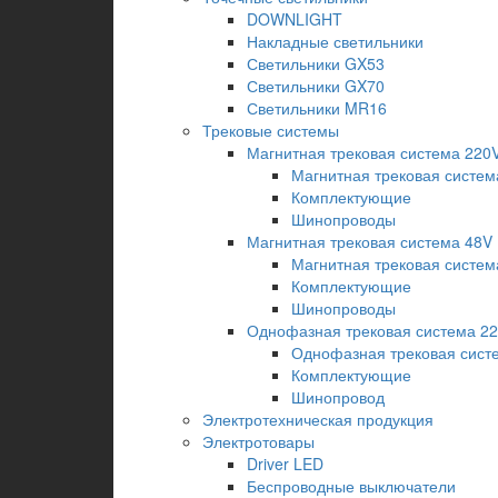
DOWNLIGHT
Накладные светильники
Светильники GX53
Светильники GX70
Светильники MR16
Трековые системы
Магнитная трековая система 220
Магнитная трековая систем
Комплектующие
Шинопроводы
Магнитная трековая система 48V
Магнитная трековая систем
Комплектующие
Шинопроводы
Однофазная трековая система 2
Однофазная трековая сист
Комплектующие
Шинопровод
Электротехническая продукция
Электротовары
Driver LED
Беспроводные выключатели