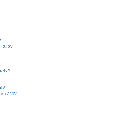
V
а 220V
а 48V
20V
ема 220V