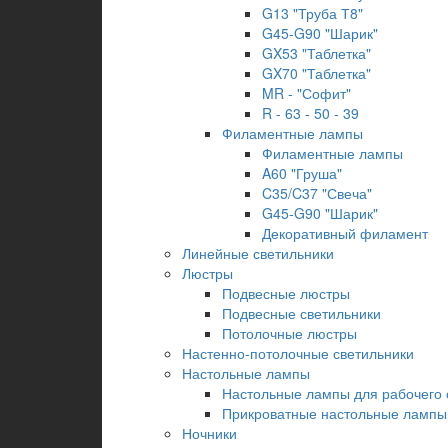
G13 "Труба Т8"
G45-G90 "Шарик"
GX53 "Таблетка"
GX70 "Таблетка"
MR - "Софит"
R - 63 - 50 - 39
Филаментные лампы
Филаментные лампы
A60 "Груша"
C35/C37 "Свеча"
G45-G90 "Шарик"
Декоративный филамент
Линейные светильники
Люстры
Подвесные люстры
Подвесные светильники
Потолочные люстры
Настенно-потолочные светильники
Настольные лампы
Настольные лампы для рабочего 
Прикроватные настольные лампы
Ночники