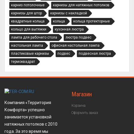
карниз потолочные
карнизы для натяжных потолков
карнизы для штор
карнизы с накладкой
квадратные кольца
кольца
кольца протекторные
кольцо для вытяжки
кухонная люстра
лампа для рабочего стола
люстра подвес
настольная лампа
офисная настольная лампа
пластиковые карнизы
подвес
подвесная люстра
термоквадрат
Магазин
Компания «Территория
Корзина
Комфорта» успешно
Оформить заказ
занимается установкой
натяжных потолков с 2010
года. За это время мы