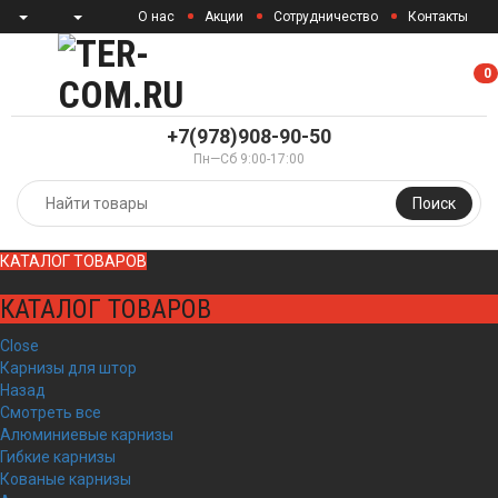
О нас
Акции
Сотрудничество
Контакты
0
0
+7(978)908-90-50
Пн—Сб 9:00-17:00
Поиск
КАТАЛОГ ТОВАРОВ
КАТАЛОГ ТОВАРОВ
Close
Карнизы для штор
Назад
Смотреть все
Алюминиевые карнизы
Гибкие карнизы
Кованые карнизы