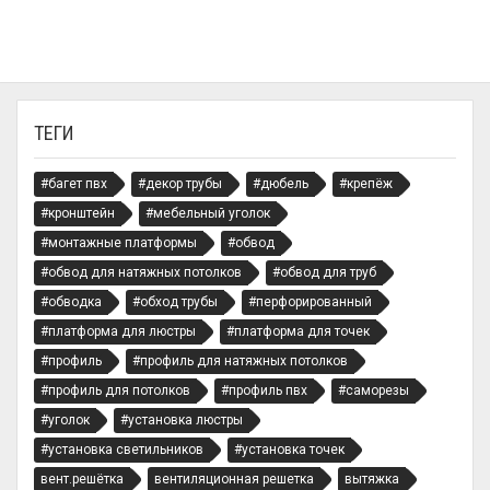
ТЕГИ
#багет пвх
#декор трубы
#дюбель
#крепёж
#кронштейн
#мебельный уголок
#монтажные платформы
#обвод
#обвод для натяжных потолков
#обвод для труб
#обводка
#обход трубы
#перфорированный
#платформа для люстры
#платформа для точек
#профиль
#профиль для натяжных потолков
#профиль для потолков
#профиль пвх
#саморезы
#уголок
#установка люстры
#установка светильников
#установка точек
вент.решётка
вентиляционная решетка
вытяжка