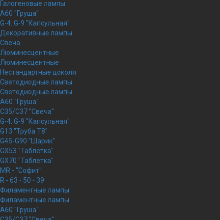
Галогеновые лампы
A60 "Груша"
G-4: G-9 "Капсульная"
Декоративные лампы
Свеча
Люминесцентные
Люминесцентные
Нестандартные цоколя
Светодиодные лампы
Светодиодные лампы
A60 "Груша"
C35/C37 "Свеча"
G-4: G-9 "Капсульная"
G13 "Труба Т8"
G45-G90 "Шарик"
GX53 "Таблетка"
GX70 "Таблетка"
MR - "Софит"
R - 63 - 50 - 39
Филаментные лампы
Филаментные лампы
A60 "Груша"
C35/C37 "Свеча"