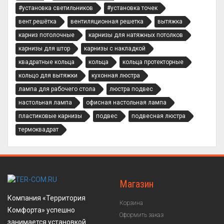
#установка светильников
#установка точек
вент.решётка
вентиляционная решетка
вытяжка
карниз потолочные
карнизы для натяжных потолков
карнизы для штор
карнизы с накладкой
квадратные кольца
кольца
кольца протекторные
кольцо для вытяжки
кухонная люстра
лампа для рабочего стола
люстра подвес
настольная лампа
офисная настольная лампа
пластиковые карнизы
подвес
подвесная люстра
термоквадрат
Магазин
Компания «Территория
Корзина
Комфорта» успешно
Оформить заказ
занимается установкой