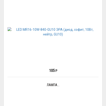
105
Р
ЛАМПА...