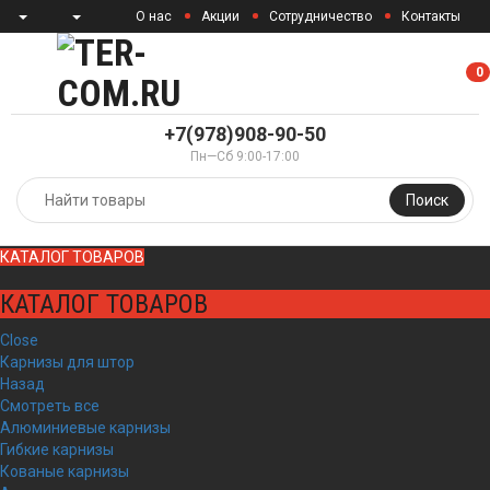
О нас
Акции
Сотрудничество
Контакты
0
0
+7(978)908-90-50
Пн—Сб 9:00-17:00
Поиск
КАТАЛОГ ТОВАРОВ
КАТАЛОГ ТОВАРОВ
Close
Карнизы для штор
Назад
Смотреть все
Алюминиевые карнизы
Гибкие карнизы
Кованые карнизы