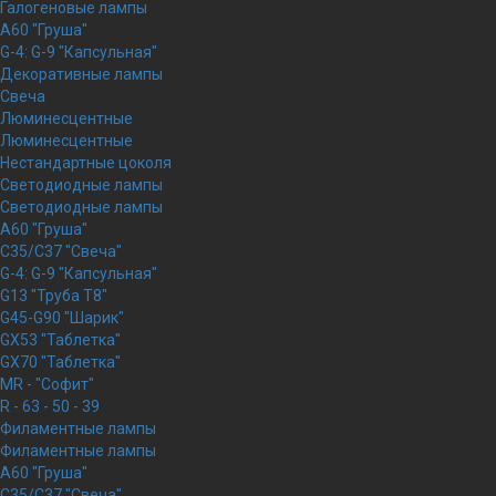
Галогеновые лампы
A60 "Груша"
G-4: G-9 "Капсульная"
Декоративные лампы
Свеча
Люминесцентные
Люминесцентные
Нестандартные цоколя
Светодиодные лампы
Светодиодные лампы
A60 "Груша"
C35/C37 "Свеча"
G-4: G-9 "Капсульная"
G13 "Труба Т8"
G45-G90 "Шарик"
GX53 "Таблетка"
GX70 "Таблетка"
MR - "Софит"
R - 63 - 50 - 39
Филаментные лампы
Филаментные лампы
A60 "Груша"
C35/C37 "Свеча"