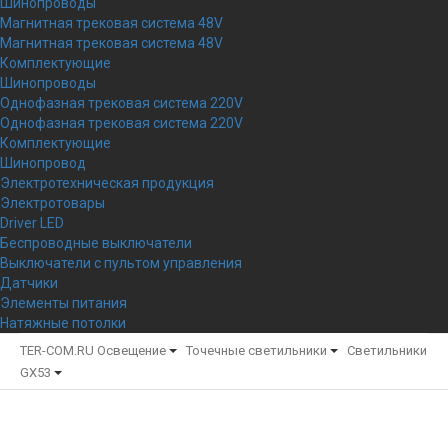
Шинопроводы
Магнитная трековая система 48V
Магнитная трековая система 48V
Комплектующие
Шинопроводы
Однофазная трековая система 220V
Однофазная трековая система 220V
Комплектующие
Шинопровод
Электротехническая продукция
Электротовары
Driver LED
Беспроводные выключатели
Выключатели с пультом управления
Датчики
Элементы питания
Натяжные потолки
TER-COM.RU
Освещение
Точечные светильники
Светильники
GX53