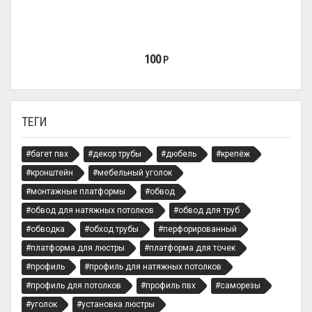
100
Р
ТЕГИ
#багет пвх
#декор трубы
#дюбель
#крепёж
#кронштейн
#мебельный уголок
#монтажные платформы
#обвод
#обвод для натяжных потолков
#обвод для труб
#обводка
#обход трубы
#перфорированный
#платформа для люстры
#платформа для точек
#профиль
#профиль для натяжных потолков
#профиль для потолков
#профиль пвх
#саморезы
#уголок
#установка люстры