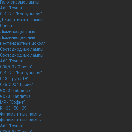
Галогеновые лампы
A60 "Груша"
G-4: G-9 "Капсульная"
Декоративные лампы
Свеча
Люминесцентные
Люминесцентные
Нестандартные цоколя
Светодиодные лампы
Светодиодные лампы
A60 "Груша"
C35/C37 "Свеча"
G-4: G-9 "Капсульная"
G13 "Труба Т8"
G45-G90 "Шарик"
GX53 "Таблетка"
GX70 "Таблетка"
MR - "Софит"
R - 63 - 50 - 39
Филаментные лампы
Филаментные лампы
A60 "Груша"
C35/C37 "Свеча"