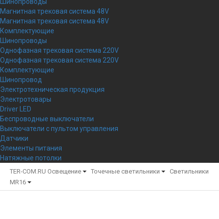
Шинопроводы
Магнитная трековая система 48V
Магнитная трековая система 48V
Комплектующие
Шинопроводы
Однофазная трековая система 220V
Однофазная трековая система 220V
Комплектующие
Шинопровод
Электротехническая продукция
Электротовары
Driver LED
Беспроводные выключатели
Выключатели с пультом управления
Датчики
Элементы питания
Натяжные потолки
TER-COM.RU
Освещение
Точечные светильники
Светильники
MR16