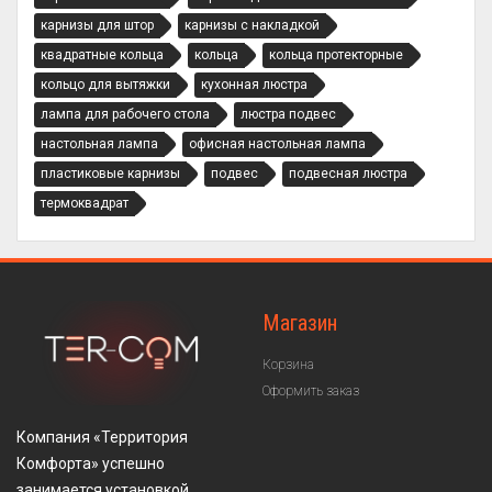
карнизы для штор
карнизы с накладкой
квадратные кольца
кольца
кольца протекторные
кольцо для вытяжки
кухонная люстра
лампа для рабочего стола
люстра подвес
настольная лампа
офисная настольная лампа
пластиковые карнизы
подвес
подвесная люстра
термоквадрат
Магазин
Корзина
Оформить заказ
Компания «Территория
Комфорта» успешно
занимается установкой