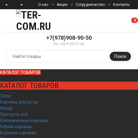
О нас
Акции
Сотрудничество
Контакты
0
0
+7(978)908-90-50
Пн—Сб 9:00-17:00
Поиск
КАТАЛОГ ТОВАРОВ
КАТАЛОГ ТОВАРОВ
Close
Карнизы для штор
Назад
Смотреть все
Алюминиевые карнизы
Гибкие карнизы
Кованые карнизы