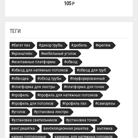
105
Р
ТЕГИ
#багет пвх
#декор трубы
#дюбель
#крепёж
#кронштейн
#мебельный уголок
#монтажные платформы
#обвод
#обвод для натяжных потолков
#обвод для труб
#обводка
#обход трубы
#перфорированный
#платформа для люстры
#платформа для точек
#профиль
#профиль для натяжных потолков
#профиль для потолков
#профиль пвх
#саморезы
#уголок
#установка люстры
#установка светильников
#установка точек
вент.решётка
вентиляционная решетка
вытяжка
карниз потолочные
карнизы для натяжных потолков