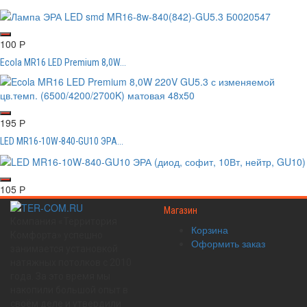
100
Р
Ecola MR16 LED Premium 8,0W...
195
Р
LED MR16-10W-840-GU10 ЭРА...
105
Р
Магазин
Компания «Территория
Корзина
Комфорта» успешно
Оформить заказ
занимается установкой
натяжных потолков с 2010
года. За это время мы
накопили большой опыт в
своём деле и утвердили