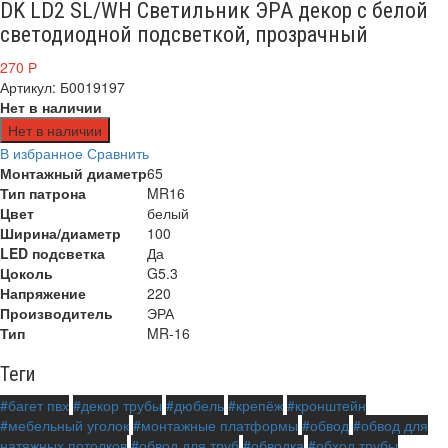
DK LD2 SL/WH Светильник ЭРА декор c белой
светодиодной подсветкой, прозрачный
270
Р
Артикул: Б0019197
Нет в наличии
Нет в наличии
В избранное
Сравнить
Монтажный диаметр
65
Тип патрона
MR16
Цвет
белый
Ширина/диаметр
100
LED подсветка
Да
Цоколь
G5.3
Напряжение
220
Производитель
ЭРА
Тип
MR-16
Теги
#багет пвх
#декор трубы
#дюбель
#крепёж
#кронштейн
#мебельный уголок
#монтажные платформы
#обвод
#обвод для
натяжных потолков
#обвод для труб
#обводка
#обход трубы