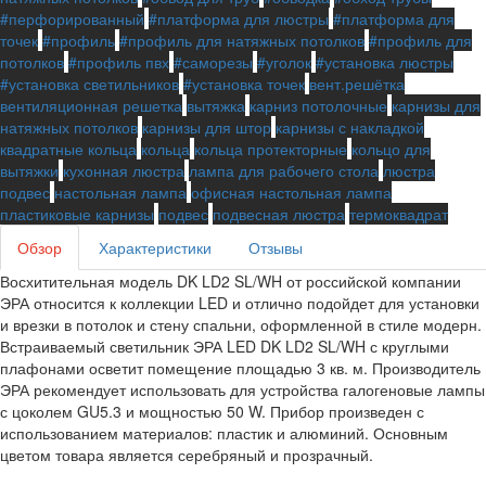
#перфорированный
#платформа для люстры
#платформа для
точек
#профиль
#профиль для натяжных потолков
#профиль для
потолков
#профиль пвх
#саморезы
#уголок
#установка люстры
#установка светильников
#установка точек
вент.решётка
вентиляционная решетка
вытяжка
карниз потолочные
карнизы для
натяжных потолков
карнизы для штор
карнизы с накладкой
квадратные кольца
кольца
кольца протекторные
кольцо для
вытяжки
кухонная люстра
лампа для рабочего стола
люстра
подвес
настольная лампа
офисная настольная лампа
пластиковые карнизы
подвес
подвесная люстра
термоквадрат
Обзор
Характеристики
Отзывы
Восхитительная модель DK LD2 SL/WH от российской компании
ЭРА относится к коллекции LED и отлично подойдет для установки
и врезки в потолок и стену спальни, оформленной в стиле модерн.
Встраиваемый светильник ЭРА LED DK LD2 SL/WH с круглыми
плафонами осветит помещение площадью 3 кв. м. Производитель
ЭРА рекомендует использовать для устройства галогеновые лампы
с цоколем GU5.3 и мощностью 50 W. Прибор произведен с
использованием материалов: пластик и алюминий. Основным
цветом товара является серебряный и прозрачный.