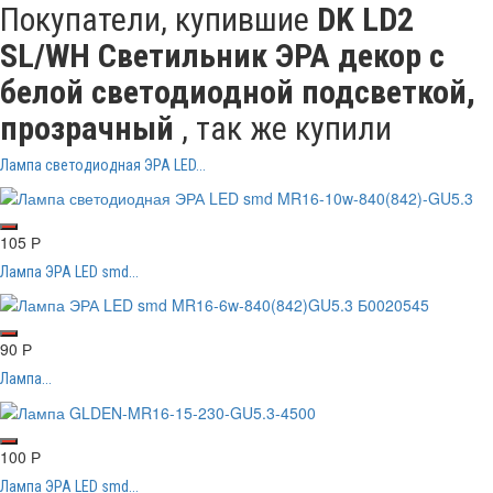
Покупатели, купившие
DK LD2
SL/WH Светильник ЭРА декор c
белой светодиодной подсветкой,
прозрачный
, так же купили
Лампа светодиодная ЭРА LED...
105
Р
Лампа ЭРА LED smd...
90
Р
Лампа...
100
Р
Лампа ЭРА LED smd...