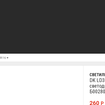
MR16
СВЕТИЛ
DK LD3
светод
Б0028
260
Р