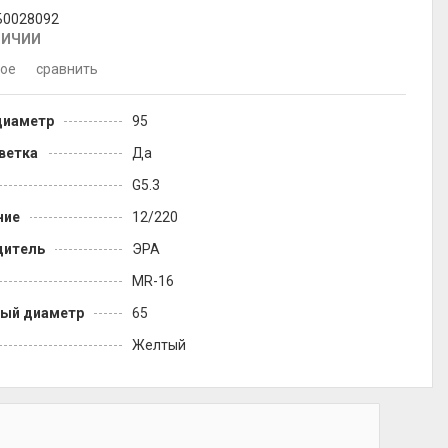
 Б0028092
ЛИЧИИ
ное
сравнить
диаметр
95
ветка
Да
G5.3
ние
12/220
дитель
ЭРА
MR-16
ый диаметр
65
Желтый