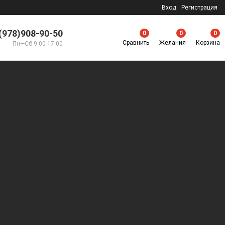
Вход
Регистрация
(978)908-90-50
0
0
0
Сравнить
Желания
Корзина
Пн—Сб 9:00-17:00