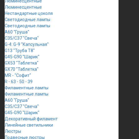
Люминесцентные
Люминесцентные
Нестандартные цоколя
Светодиодные лампы
Светодиодные лампы
A60 "Груша"
C35/C37 "Свеча"
G-4: G-9 "Капсульная"
G13 "Труба Т8"
G45-G90 "Шарик"
GX53 "Таблетка"
GX70 "Таблетка"
MR - "Софит"
R - 63 - 50 - 39
Филаментные лампы
Филаментные лампы
A60 "Груша"
C35/C37 "Свеча"
G45-G90 "Шарик"
Декоративный филамент
Линейные светильники
Люстры
Подвесные люстры