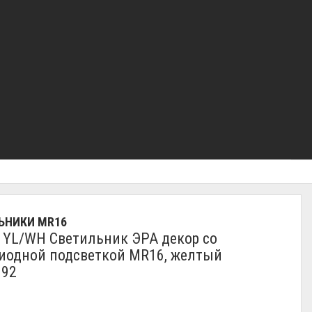
ЬНИКИ MR16
 YL/WH Светильник ЭРА декор cо
иодной подсветкой MR16, желтый
092